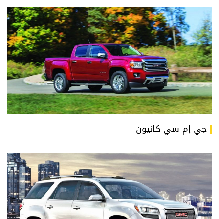
جي إم سي كانيون