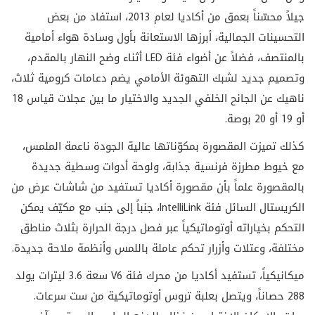
جيلاً محسّناً بعمق من أكاديا لعام 2013، استفاد من بعض
التحسينات الجمالية، أبرزها الاستعانة بأول وسادة هواء أمامية
بالمنتصف، فضلاً عن أضواء فئة LED أثناء وضح النهار بالمقدم،
وتصميم جديد لشبك التهوئة الأمامي يضم دعامات كرومية ثلاث،
ناهيك عن الجانح الخلفي الجديد والاختيار ما بين عجلات قياس 18
أو 19 أو 20 بوصة.
كذلك تميزت المقصورة بمكوّناتها عالية الجودة ناعمة الملمس،
مع خيوط مطرزة فرنسية جذابة، ولوحة أدوات وسطية جديدة
بالمقصورة علماً بأن مقصورة أكاديا تستفيد من شاشات عرض من
الكريستال السائل فئة IntelliLink، جنباً إلى جنب مع مكيّف يمكن
التحكم بخياراته أوتوماتيكياً عبر فصل درجة الحرارة بثلاث مناطق
مختلفة، وعتلات وأزرار تحكم عاملة باللمس وأنظمة ملاحة جديدة.
ميكانيكياً، تستفيد أكاديا من محرك فئة V6 سعة 3.6 ليترات يولد
288 حصاناً، ويتصل بعلبة تروس أوتوماتيكية من ست سرعات.