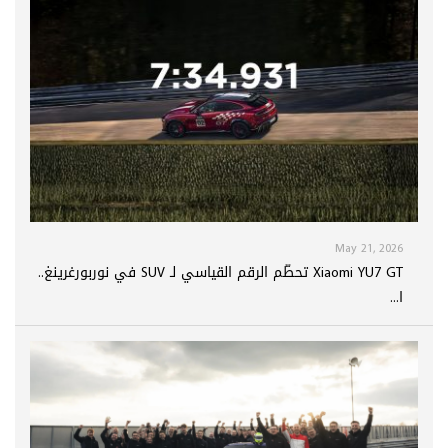
May 21, 2026
Xiaomi YU7 GT تحطّم الرقم القياسي لـ SUV في نوربورغرينغ..
ا...