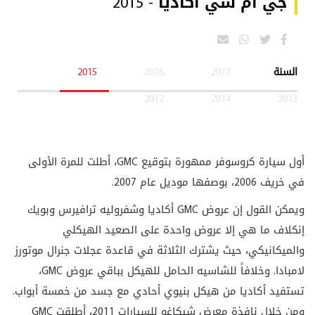
جي ام سي اكاديا - 2015
السنة
2017
2016
2015
2012
2014
2013
أول سيارة كروسوفر ممهورة بتوقيع GMC، أطلت للمرة الأولى
في خريف 2006، بوصفها موديل عام 2007.
ويمكن القول إن عروض GMC أكاديا وشفروليه ترافيرس وبويك
إنكلاف ما هي إلا عروض واحدة على الصعيد الهيكلي
والميكانيكي، حيث يشترك الثلاثة في قاعدة عجلات جنرال موتورز
لامبادا. وخلافاً للشاسيه الحامل للهيكل بباقي عروض GMC،
تستفيد أكاديا من هيكل بنيوي أحادي مع جسد من خمسة أبواب.
ومن خلال نافذة معرض شيكاغو للسيارات 2011، أطلقت GMC