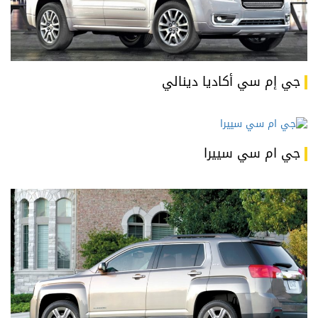
جي إم سي أكاديا دينالي
جي ام سي سييرا