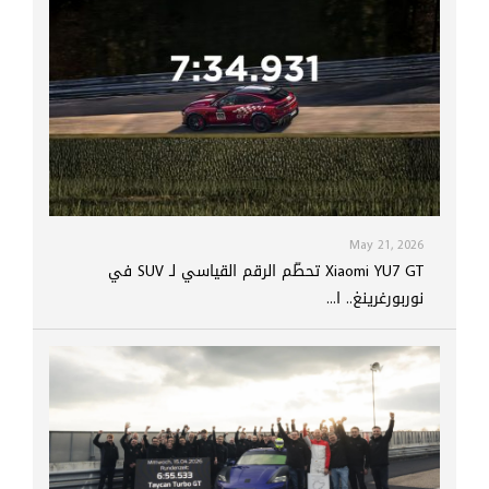
May 21, 2026
Xiaomi YU7 GT تحطّم الرقم القياسي لـ SUV في
نوربورغرينغ.. ا...