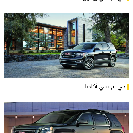
جي إم سي أكاديا