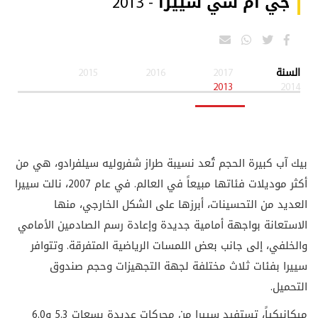
جي ام سي سييرا - 2013
السنة
2017
2016
2015
2013
2014
بيك آب كبيرة الحجم تُعد نسيبة طراز شفروليه سيلفرادو، هي من
أكثر موديلات فئاتها مبيعاً في العالم. في عام 2007، نالت سييرا
العديد من التحسينات، أبرزها على الشكل الخارجي، منها
الاستعانة بواجهة أمامية جديدة وإعادة رسم الصادمين الأمامي
والخلفي، إلى جانب بعض اللمسات الرياضية المتفرقة. وتتوافر
سييرا بفئات ثلاث مختلفة لجهة التجهيزات وحجم صندوق
التحميل.
ميكانيكياً، تستفيد سييرا من محركات عديدة بسعات 5.3 و6.0