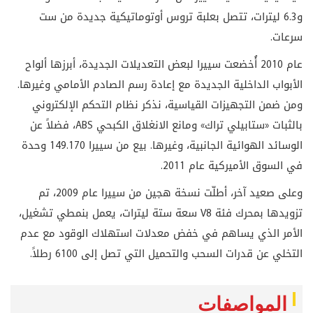
و6.3 ليترات، تتصل بعلبة تروس أوتوماتيكية جديدة من ست
سرعات.
عام 2010 أُخضعت سييرا لبعض التعديلات الجديدة، أبرزها ألواح
الأبواب الداخلية الجديدة مع إعادة رسم الصادم الأمامي وغيرها.
ومن ضمن التجهيزات القياسية، نذكر نظام التحكم الإلكتروني
بالثبات «ستابيلي تراك» ومانع الانغلاق الكبحي ABS، فضلاً عن
الوسائد الهوائية الجانبية، وغيرها. بيع من سييرا 149.170 وحدة
في السوق الأميركية عام 2011.
وعلى صعيد آخر، أطلّت نسخة هجين من سييرا عام 2009، تم
تزويدها بمحرك فئة V8 سعة ستة ليترات، يعمل بنمطي تشغيل،
الأمر الذي يساهم في خفض معدلات استهلاك الوقود مع عدم
التخلي عن قدرات السحب والتحميل التي تصل إلى 6100 رطلاً.
المواصفات