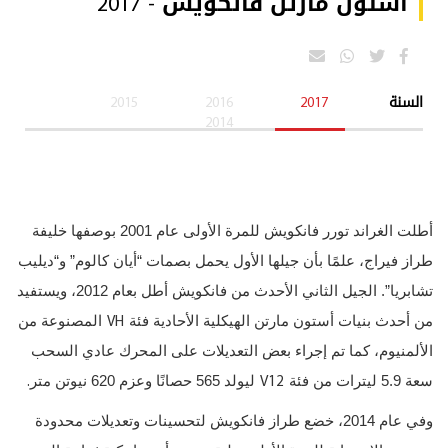
أستون مارتن فانكويش - 2017
السنة
2017
2016
2015
2014
أطلت الغراند تورر فانكويش للمرة الأولى عام 2001 بوصفها خليفة
طراز فيراج، علمًا بأن جيلها الأول يحمل بصمات “أيان كالوم” و“ديليب
تشابريا”. الجيل الثاني الأحدث من فانكويش أطل بعام 2012، ويستفيد
VH
من أحدث بنيات أستون مارتن الهيكلية الأحادية فئة
المصنوعة من
الألمنيوم، كما تم إجراء بعض التعديلات على المحرك عادي السحب
.
V12
سعة 5.9 ليترات من فئة
ليولد 565 حصانًا وعزم 620 نيوتن متر
وفي عام 2014، خضع طراز فانكويش لتحسينات وتعديلات محدودة