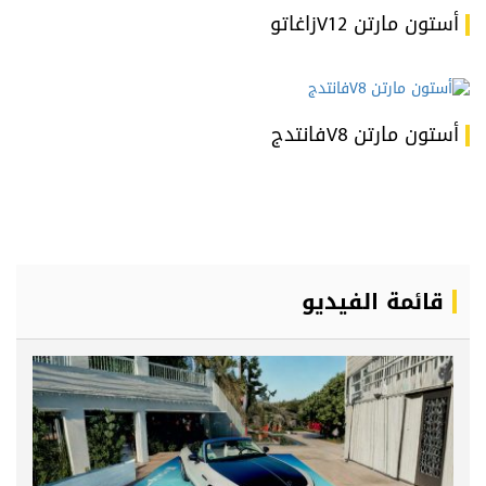
أستون مارتن V12زاغاتو
أستون مارتن V8فانتدج
قائمة الفيديو