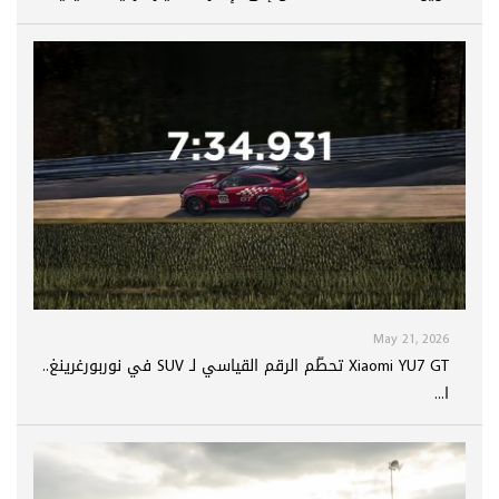
May 21, 2026
Xiaomi YU7 GT تحطّم الرقم القياسي لـ SUV في نوربورغرينغ..
ا...