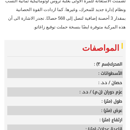
تضمنت الاستعانة للمرة الأولى بعلبة تروس أوتوماتيكية ثمانية النسب
ونظام إدارة جديد للمحرك، وغيرها. كما ازدادت القوة الحصانية
بمقدار 3 أحصنة إضافية لتصل إلى 568 حصانًا. تجدر الاشارة الى أن
.
هذه المركبة متوفرة ايضًا بنسخة حملت توقيع زاغاتو
المواصفات
المحرك(سم ٣) :
الأسطوانات :
حصان / د.د. :
عزم دوران (ن.م.) / د.د. :
طول (متر) :
عرض (متر) :
ارتفاع (متر) :
قاعدة عجلات (متر) :