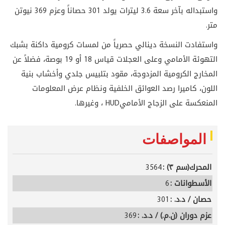
واستبداله بآخر سعة 3.6 ليترات يولد 301 حصاناً وعزم 369 نيوتن
متر
.
واستفادت النسخة دينالي حصرياً من لمسات كرومية داكنة بشبك
التهوئة الأمامي وعلى العجلات قياس 18 أو 19 بوصة، فضلاً عن
المخارج الكرومية المزدوجة، مقود بتلبيس جلدي وأخشاب بنية
اللون، كاميرا رصد العوائق الخلفية ونظام عرض المعلومات
المنعكسة على الزجاج الأمامي
HUD
، وغيرها
.
المواصفات
المحرك(سم ٣) :
3564
الأسطوانات :
6
حصان / د.د. :
301
عزم دوران (ن.م.) / د.د. :
369