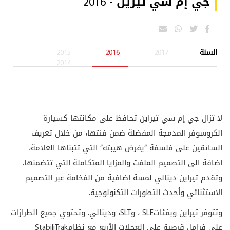
جي إم سي تيرين - 2016
السنة
2017
2016
2015
2014
لا تزال جي إم سي تيراين تحافظ على مكانتها كسيارة
الكروسوفر المدمجة المفضلة ضمن فئتها، من خلال تعريف
السائقين على فلسفة “يفرض هيبته” التي تتبناها العلامة،
اضافة الى التصميم الملفت والمزايا المتكاملة التي تتضمنها.
وتقدم تيراين دينالي لمسة إضافية من الفخامة عبر التصميم
الاستثنائي وأحدث التطورات التكنولوجية
.
وتتوفر تيراين وبفئات
SLE
، و
SLT
، ودينالي. وتحتوي جميع الطرازات
على فرامل قرصية على العجلات الأربع مع نظام
StabiliTrak