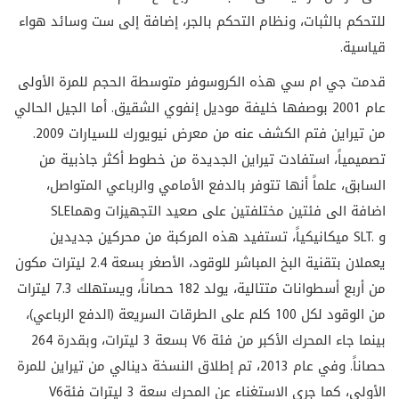
للتحكم بالثبات، ونظام التحكم بالجر، إضافة إلى ست وسائد هواء
قياسية
.
قدمت جي ام سي هذه الكروسوفر متوسطة الحجم للمرة الأولى
عام 2001 بوصفها خليفة موديل إنفوي الشقيق. أما الجيل الحالي
من تيراين فتم الكشف عنه من معرض نيويورك للسيارات 2009.
تصميمياً، استفادت تيراين الجديدة من خطوط أكثر جاذبية من
السابق، علماً أنها تتوفر بالدفع الأمامي والرباعي المتواصل،
اضافة الى فئتين مختلفتين على صعيد التجهيزات وهما
SLE
و
SLT.
ميكانيكياً، تستفيد هذه المركبة من محركين جديدين
يعملان بتقنية البخ المباشر للوقود، الأصغر بسعة 2.4 ليترات مكون
من أربع أسطوانات متتالية، يولد 182 حصاناً، ويستهلك 7.3 ليترات
من الوقود لكل 100 كلم على الطرقات السريعة (الدفع الرباعي)،
بينما جاء المحرك الأكبر من فئة
V6
بسعة 3 ليترات، وبقدرة 264
حصاناً. وفي عام 2013، تم إطلاق النسخة دينالي من تيراين للمرة
الأولى، كما جرى الاستغناء عن المحرك سعة 3 ليترات فئة
V6