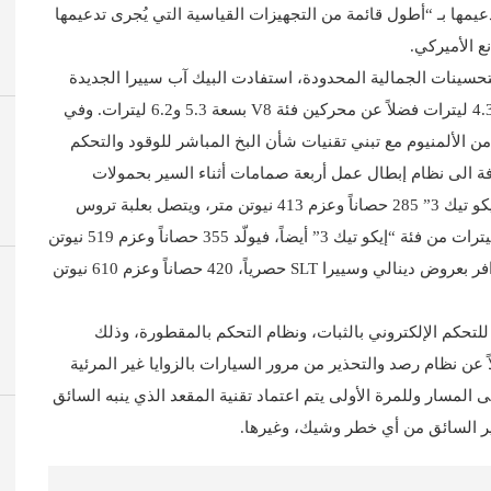
عيمها بـ “أطول قائمة من التجهيزات القياسية التي يُجرى تدعيمها
ع الأميركي.
سينات الجمالية المحدودة، استفادت البيك آب سييرا الجديدة
من خيارات محركات بنزينية مختلفة: محرك فئة V6 سعة 4.3 ليترات فضلاً عن محركين فئة V8 بسعة 5.3 و6.2 ليترات. وفي
الألمنيوم مع تبني تقنيات شأن البخ المباشر للوقود والتحكم
فة الى نظام إبطال عمل أربعة صمامات أثناء السير بحمولات
خفيفة أو متوسطة. ويولد المحرك سعة 4.3 ليترات فئة “إيكو تيك 3” 285 حصاناً وعزم 413 نيوتن متر، ويتصل بعلبة تروس
أوتوماتيكية سداسية النسب. أما محرك فئة V8 سعة 5.3 ليترات من فئة “إيكو تيك 3” أيضاً، فيولّد 355 حصاناً وعزم 519 نيوتن
متر. ويولد المحرك الأكبر فئة V8 بسعة 6.2 ليترات والمتوافر بعروض دينالي وسييرا SLT حصرياً، 420 حصاناً وعزم 610 نيوتن
تحكم الإلكتروني بالثبات، ونظام التحكم بالمقطورة، وذلك
ن نظام رصد والتحذير من مرور السيارات بالزوايا غير المرئية
المسار وللمرة الأولى يتم اعتماد تقنية المقعد الذي ينبه السائق
ر السائق من أي خطر وشيك، وغيرها.