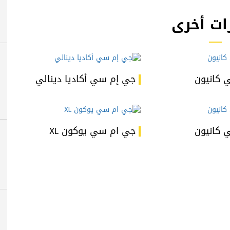
ات أخرى
 كانيون
جي إم سي أكاديا دينالي
 كانيون
جي ام سي يوكون XL