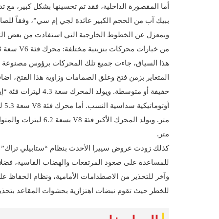
أما المقصورة الداخلية، فقد تم تحسينها بشكل كبير، مع تد
ببيك آب من الحجم الكبير عائدة لجي إم سي”، وفقاً للصان
وبمعزل عن الخطوط الخارجية التي استفادت من بعض التح
هذا السياق، جاءت جميع تلك المحركات برؤوس مصنوعة من 
المتغاير بزمن فتح وغلق الصمامات وزاوية هذا الفتح، اضا
متر.
كذلك زودت عروض سييرا الأحدث بنظام “ستابيلي تراك” لل
للمساعدة على صعود المرتفعات والهضاب القاسية، فضلاً ع
وآخر للتحذير من الاصطدامات الأمامية، ونظام الحفاظ على 
للخطر حيث تقوم نبضات اهتزازية بحشوات المقاعد بتحذي