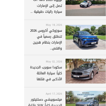
تصل إلى الإمارات:
سيارة راليات حقيقية ...
May 18, 2026
سوزوكي أكروس 2026
تنطلق رسمياً في
الإمارات بنظام هجين
واقتص...
May 02, 2026
سكودا سوبرب الجديدة
كلياً: سيارة العائلة
الأذكى في فئتها
April 17, 2026
ميتسوبيشي دستنيتور
الجديدة كلياً: SUV عائلية