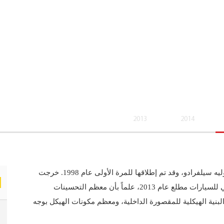
2013
2014
البيك آب كبيرة الحجم سييرا ما هي إلا نسيب طراز شفروليه سيلفرادو، وقد تم إطلاقها للمرة الأولى عام 1998. خرجت
سييرا الأحدث لعام 2014 من نافذة معرض ديترويت الدولي للسيارات مطلع عام 2013، علماً بأن معظم التحسينات
البنية الهيكلية للمقصورة الداخلية، ومعظم مكونات الهيكل بوجه