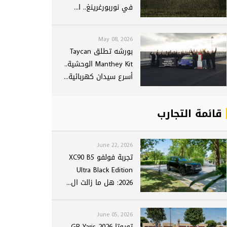
في نوربورغرينغ.. ا...
May 08, 2026
بورشه تطلق Taycan
Manthey Kit الوحشية..
أسرع سيدان كهربائية...
قائمة التجارب
June 22, 2026
تجربة فولفو XC90 B5
Ultra Black Edition
2026: هل ما زالت ال...
June 05, 2026
تويوتا GR Yaris 2026