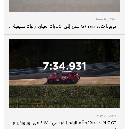
June 05, 2026
تويوتا GR Yaris 2026 تصل إلى الإمارات: سيارة راليات حقيقية ...
May 21, 2026
Xiaomi YU7 GT تحطّم الرقم القياسي لـ SUV في نوربورغرينغ..