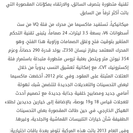
تقنية متطورة بتصرف السائق، والارتقاء بمكوّنات المقصورة التي
باتت أكثر ترفاً من السابق.
ميكانيكياً، تستفيد ماكسيما من محرك من فئة
VQ
من ست
أسطوانات
V6
، بسعة 3.5 ليترات، 24 صماماً، يتبنى تقنية التحكم
المتغير بتوقيت فتح وغلق الصمامات وزاوية هذا الفتح، وهو
المحرك المعتمد بطراز نيسان 350
Z
، يولد قدرة 290 حصاناً، وعزم
354 نيوتن متر ويتصل بعلبة تروس متطورة متبدلة باستمرار فئة
إكسترونيك
CVT
، مع إمكانية تعشيق النسب يدوياً من خلال
العتلات المثبتة على المقود. وفي عام 2012، أخضعت ماكسيما
لبعض التحسينات والتعديلات الجديدة لتتضمن شبك تهوئة
أمامي جديد ومصابيح خلفية جذابة جديدة مع تصميم أحدث
للعجلات قياس 18 و19 بوصة، بالإضافة إلى خيارين جديدين لطلاء
الهيكل الخارجي، في حين طالت المقصورة بعض التحسينات
الطفيفة شأن خيارات التلبيسات القماشية والجلدية، وغيرها.
وفي العام 2013 باتت هذه المركبة تتوفر بعدة باقات اختيارية: