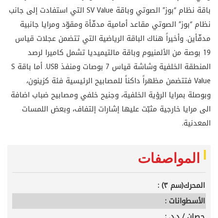
باقة نظام “بوز” الصوتي وباقة
SV Value
التي استفادت إلى جانب
نظام “بوز” الصوتي مقاعد أمامية مدفّأة ومقوّد ومرايا جانبية
مدفّأين. وأخيراً هناك الباقة الرياضية التي تتضمن عجلات قياس
19 بوصة من الألمنيوم وباقة مالتيميديا تشمل كاميرا لرصد
المنطقة الخلفية وشاشة قياس 7 بوصات ومنفذ
USB
. أما باقة
S
Value
فتتضمن مظهراً داكناً للمصابيح الرئيسية فئة كزينون،
وبوصلة بمرايا الرؤية الخلفية، وجنيح خلفي ومصابيح ضباب اضافة
الى مرايا خارجية مثبّت عليها إشارات إلتفاف، وبعض اللمسات
المعدنية.
المواصفات
المحرك(سم ٣) :
الأسطوانات :
حصان / د.د. :