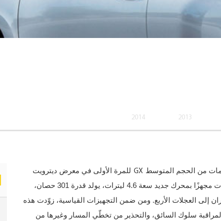
2014
2013
GX
امات من الحجم المتوسط
للمرة الأولى في معرض ديترويت
الدولي عام 2002، تلاه إطلاق جيل ثانٍ خريف عام 2009 بات مجهزًا بمحرك جديد سعة 4.6 ليترات، يولد قدرة 301 حصان،
ن إلى العجلات الأربع. ومن ضمن التجهيزات القياسية، زوّدت هذه
لمراقبة سلوك السائق، والتحذير من تخطّي المسار وغيرها من