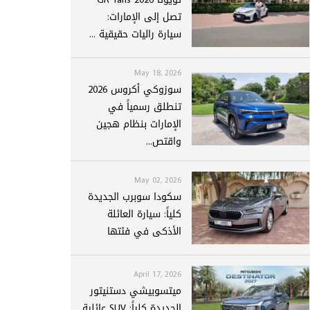
تصل إلى الإمارات:
سيارة راليات حقيقية ...
May 18, 2026
سوزوكي أكروس 2026
تنطلق رسمياً في
الإمارات بنظام هجين
واقتص...
May 02, 2026
سكودا سوبرب الجديدة
كلياً: سيارة العائلة
الأذكى في فئتها
April 17, 2026
ميتسوبيشي دستنيتور
الجديدة كلياً: SUV عائلية