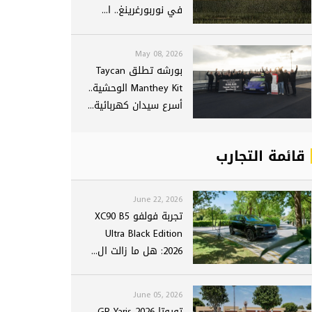
في نوربورغرينغ.. ا...
May 08, 2026
بورشه تطلق Taycan
Manthey Kit الوحشية..
أسرع سيدان كهربائية...
قائمة التجارب
June 22, 2026
تجربة فولفو XC90 B5
Ultra Black Edition
2026: هل ما زالت ال...
June 05, 2026
تويوتا GR Yaris 2026