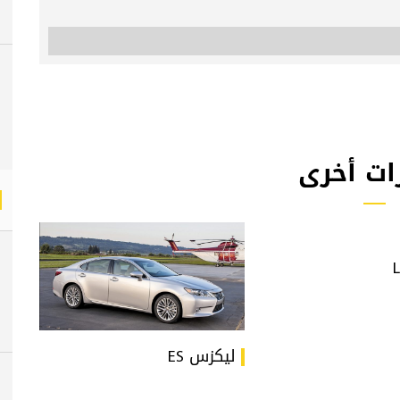
ات أخرى
ليكزس ES