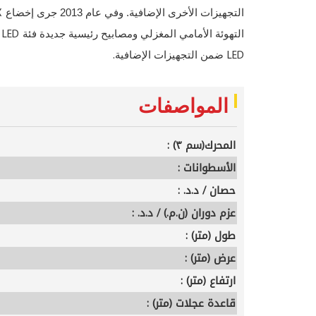
GX
التجهيزات الأخرى الإضافية. وفي عام 2013 جرى إخضاع
LED
التهوئة الأمامي المغزلي ومصابيح رئيسية جديدة فئة
.
LED
ضمن التجهيزات الإضافية
المواصفات
المحرك(سم ٣) :
الأسطوانات :
حصان / د.د. :
عزم دوران (ن.م.) / د.د. :
طول (متر) :
عرض (متر) :
ارتفاع (متر) :
قاعدة عجلات (متر) :