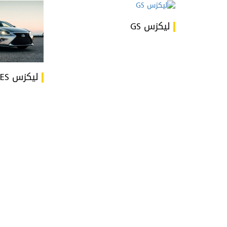
ليكزس GS
ليكزس ES