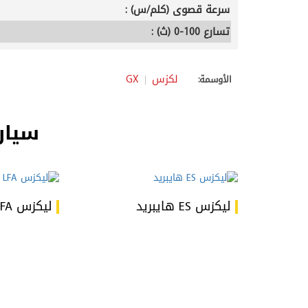
سرعة قصوى (كلم/س) :
تسارع 100-0 (ث) :
لكزس
GX
الأوسمة:
سيار
ليكزس ES هايبريد
ليكزس LFA