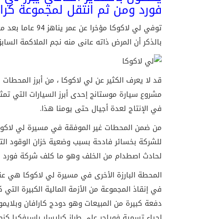
فورد
ومن ثم انتقل لمجموعة
كرا
توفي لي لاكوكا مؤ
بالذكر أن المرض ذاته عانى منه نجم الملاكمة السا
قد لا يعرف الكثير عن لي لاكوكا ، من أبرز المحطا
مشروع سيارة موستانج إحدى أبرز السيارات التي تمثل
في الإنتاج لعدة أجيال حتى يومنا هذا.
من ضمن المحطات غير الموفقة في مسيرة لي لاكوكا
للشركة بخسائر فادحة بسبب وضعية خزان الوقود الت
لحادث اصطدام من الخلف وهو ما كلف شركة فورد مب
المحطة البارزة الأخرى في مسيرة لي لاكوكا هي عند
في إنقاذ المجموعة من الأزمة المالية الكبيرة التي
دفعة كبيرة من المبيعات وهو دودج كارافان وبلايموث
إحياء تسمية فوياجر على طراز كرايسلر باسيفكيا كن