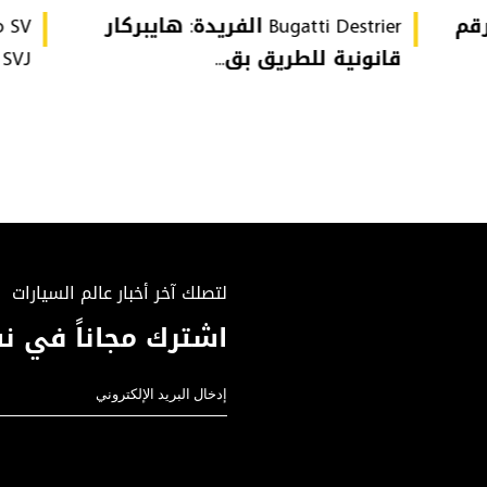
تُحطّم رقم
Bugatti Destrier الفريدة: هايبركار
قانونية للطريق بق...
or SVJ
لتصلك آخر أخبار عالم السيارات
اشترك مجاناً في نش