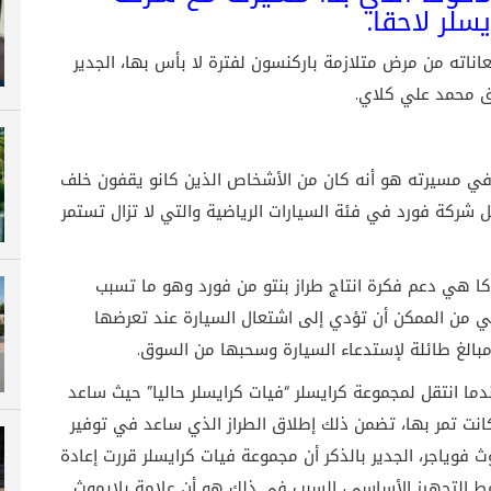
يسلر
لاحقا.
خرا عن عمر يناهز 94 عاما بعد معاناته من مرض متلازمة باركنسون لفترة لا بأس بها، الجدير
بق محمد علي كلاي.
ت في مسيرته هو أنه كان من الأشخاص الذين كانو يقفون خلف
 شركة فورد في فئة السيارات الرياضية والتي لا تزال تستمر
 هي دعم فكرة انتاج طراز بنتو من فورد وهو ما تسبب
ي من الممكن أن تؤدي إلى اشتعال السيارة عند تعرضها
الغ طائلة لإستدعاء السيارة وسحبها من السوق.
ما انتقل لمجموعة كرايسلر “فيات كرايسلر حاليا” حيث ساعد
 كانت تمر بها، تضمن ذلك إطلاق الطراز الذي ساعد في توفير
 فوياجر، الجدير بالذكر أن مجموعة فيات كرايسلر قررت إعادة
مط التجهيز الأساسي، السبب في ذلك هو أن علامة بلايموث