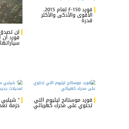
فورد F-150 لعام 2015..
الأقوى والأذكى والأكثر
قدرة
لن تصدق 
فورد أن 
سياراتها
فورد موستانج ليثيوم التي
” شيلبي 
تحتوي على محرك كهربائي
حزمة تعد