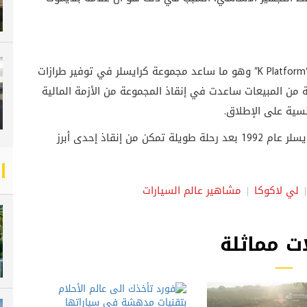
تتضمن إنجازات لي لاكوكا هي توفير قاعدة عجلات “K Platform” وهو ما ساعد مجموعة كرايسلر في توفير طرازات
 من المبيعات ساعدت في إنقاذ المجموعة من الأزمة المالية
سية على الإطلاق.
تقاعد لي لاكوكا من منصبه كرئيس مجلس إدارة كرايسلر عام 1992 بعد رحلة طويلة تمكن من إنقاذ إحدى أبرز
لي لاكوكا
مشاهير عالم السيارات
ت مماثلة