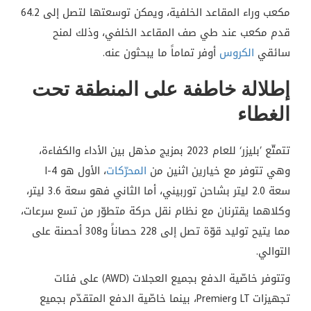
مكعب وراء المقاعد الخلفية، ويمكن توسعتها لتصل إلى 64.2
قدم مكعب عند طي صف المقاعد الخلفي، وذلك لمنح
سائقي
الكروس
أوفر تماماً ما يبحثون عنه.
إطلالة خاطفة على المنطقة تحت
الغطاء
تتمتّع ’بليزر‘ للعام 2023 بمزيج مذهل بين الأداء والكفاءة،
وهي تتوفر مع خيارين اثنين من
المحرّكات
، الأول هو I-4
سعة 2.0 ليتر بشاحن توربيني، أما الثاني فهو سعة 3.6 ليتر،
وكلاهما يقترنان مع نظام نقل حركة متطوّر من تسع سرعات،
مما يتيح توليد قوّة تصل إلى 228 حصاناً و308 أحصنة على
التوالي.
وتتوفر خاصّية الدفع بجميع العجلات (AWD) على فئات
تجهيزات LT وPremier، بينما خاصّية الدفع المتقدّم بجميع