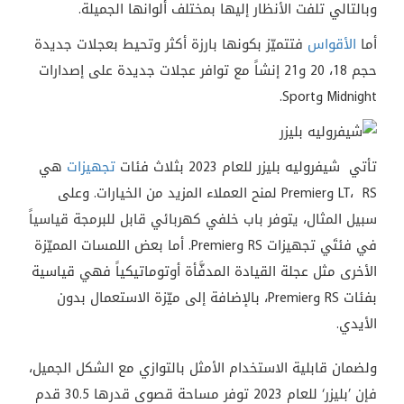
وبالتالي تلفت الأنظار إليها بمختلف ألوانها الجميلة.
أما
الأقواس
فتتميّز بكونها بارزة أكثر وتحيط بعجلات جديدة
حجم 18، 20 و21 إنشاً مع توافر عجلات جديدة على إصدارات
Midnight وSport.
تأتي شيفروليه بليزر للعام 2023 بثلاث فئات
تجهيزات
هي
LT، RS وPremier لمنح العملاء المزيد من الخيارات. وعلى
سبيل المثال، يتوفر باب خلفي كهربائي قابل للبرمجة قياسياً
في فئتَي تجهيزات RS وPremier. أما بعض اللمسات المميّزة
الأخرى مثل عجلة القيادة المدفَّأة أوتوماتيكياً فهي قياسية
بفئات RS وPremier، بالإضافة إلى ميّزة الاستعمال بدون
الأيدي.
ولضمان قابلية الاستخدام الأمثل بالتوازي مع الشكل الجميل،
فإن ’بليزر‘ للعام 2023 توفر مساحة قصوى قدرها 30.5 قدم