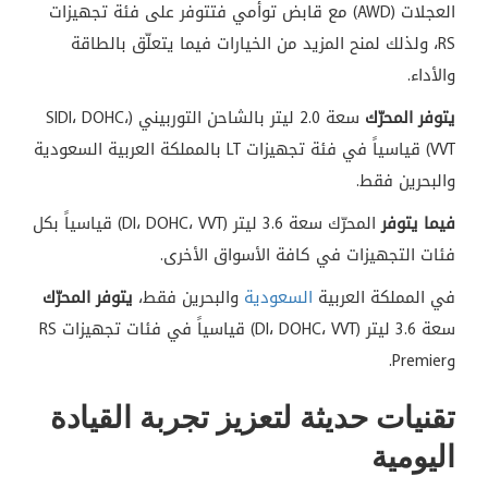
العجلات (AWD) مع قابض توأمي فتتوفر على فئة تجهيزات
RS، ولذلك لمنح المزيد من الخيارات فيما يتعلّق بالطاقة
والأداء.
يتوفر المحرّك
سعة 2.0 ليتر بالشاحن التوربيني (SIDI، DOHC،
VVT) قياسياً في فئة تجهيزات LT بالمملكة العربية السعودية
والبحرين فقط.
فيما يتوفر
المحرّك سعة 3.6 ليتر (DI، DOHC، VVT) قياسياً بكل
فئات التجهيزات في كافة الأسواق الأخرى.
في المملكة العربية
السعودية
والبحرين فقط،
يتوفر المحرّك
سعة 3.6 ليتر (DI، DOHC، VVT) قياسياً في فئات تجهيزات RS
وPremier.
تقنيات حديثة لتعزيز تجربة القيادة
اليومية