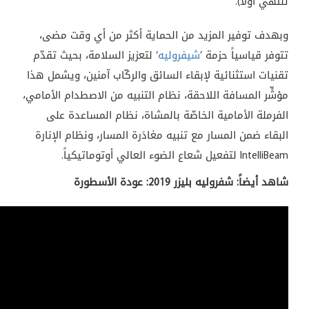
تنتهي أولاً).
وبهدف توفير المزيد من الحماية أكثر من أي وقت مضى،
تتوفر قياسياً حزمة ’
شيفروليه
‘ لتعزيز السلامة، بحيث تقدّم
تقنيات استثنائية لإبقاء السائق والركّاب آمنين، ويشمل هذا
مؤشِّر المسافة اللاحقة، نظام التنبيه من الاصطدام الأمامي،
الفرملة الأمامية الخاصّة بالمشاة، نظام المساعدة على
البقاء ضمن المسار مع تنبيه مغادَرة المسار، ونظام الإنارة
IntelliBeam لتفعيل شعاع الضوء العالي أوتوماتيكياً.
شاهد أيضاً: شفروليه بليزر 2019: عودة الأسطورة