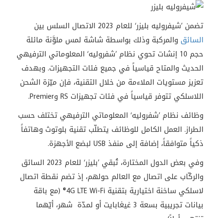
تضمن ’شيفروليه بليزر‘ للعام 2023 الاتصال السلس بين
السائق
والمركبة وذلك بواسطة شاشة لمس ملوَّنة مائلة
حجم 10 إنشات تحوي نظام ’شفروليه‘ المعلوماتي الترفيهي
الحديث والمتاح قياسياً في جميع فئات التجهيزات. وبهدف
تعزيز مستويات الملاءمة من خلال التقنية، فإن ميّزة الشحن
اللاسلكي تتوفر قياسياً في فئات تجهيزات RS وPremier.
وظائف نظام ’شفروليه‘ المعلوماتي الترفيهي تختلف حسب
الطراز. العمل الكامل للوظائف يتطلّب تقنية بلوتوث وهاتفاً
ذكياً متوافقاً، إضافة إلى منفذ USB لبضع الأجهزة.
وفي بعض الدول المختارة، تُبقي ’بليزر‘ للعام 2023 السائق
والركّاب على اتصال مع العالم حولهم، إذ تضم نقطة اتصال
لاسلكي ساخنة اختيارية بتقنية 4G LTE Wi-Fi® (مع باقة
بيانات تجريبية بسعة 3 غيغابايت أو لمدّة شهر، أيّهما