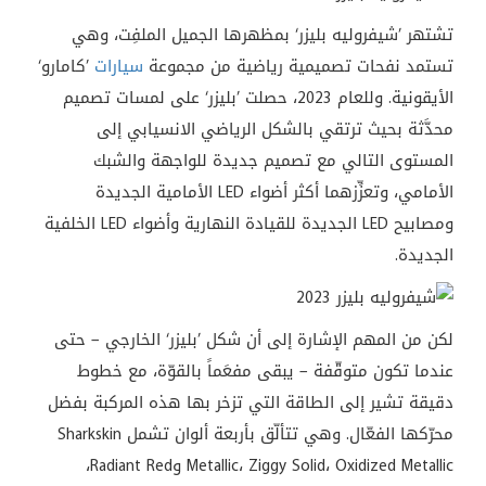
تشتهر ’شيفروليه بليزر‘ بمظهرها الجميل الملفِت، وهي
تستمد نفحات تصميمية رياضية من مجموعة
سيارات
’كامارو‘
الأيقونية. وللعام 2023، حصلت ’بليزر‘ على لمسات تصميم
محدَّثة بحيث ترتقي بالشكل الرياضي الانسيابي إلى
المستوى التالي مع تصميم جديدة للواجهة والشبك
الأمامي، وتعزِّزهما أكثر أضواء LED الأمامية الجديدة
ومصابيح LED الجديدة للقيادة النهارية وأضواء LED الخلفية
الجديدة.
لكن من المهم الإشارة إلى أن شكل ’بليزر‘ الخارجي – حتى
عندما تكون متوقّفة – يبقى مفعَماً بالقوّة، مع خطوط
دقيقة تشير إلى الطاقة التي تزخر بها هذه المركبة بفضل
محرّكها الفعّال. وهي تتألّق بأربعة ألوان تشمل Sharkskin
Metallic، Ziggy Solid، Oxidized Metallic وRadiant Red،