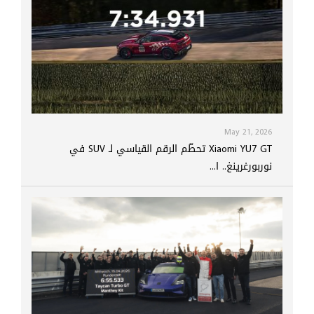
May 21, 2026
Xiaomi YU7 GT تحطّم الرقم القياسي لـ SUV في
نوربورغرينغ.. ا...