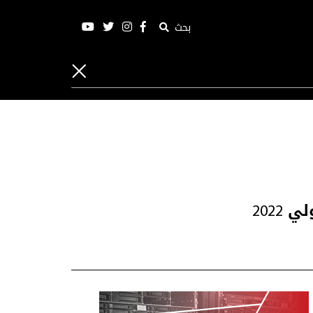
بحث
202