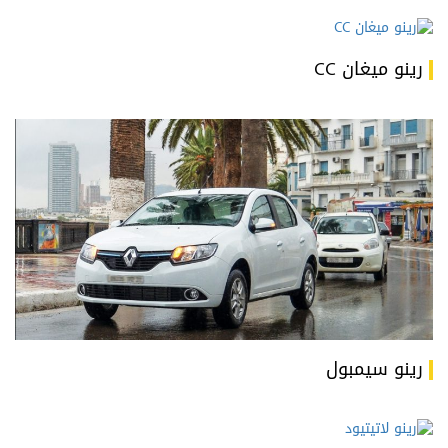
رينو ميغان CC
رينو سيمبول