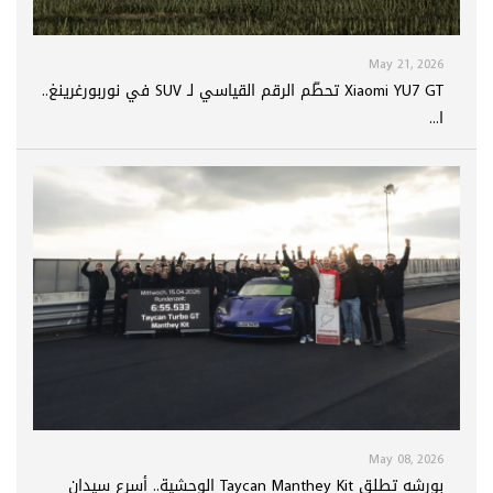
May 21, 2026
Xiaomi YU7 GT تحطّم الرقم القياسي لـ SUV في نوربورغرينغ..
ا...
May 08, 2026
بورشه تطلق Taycan Manthey Kit الوحشية.. أسرع سيدان