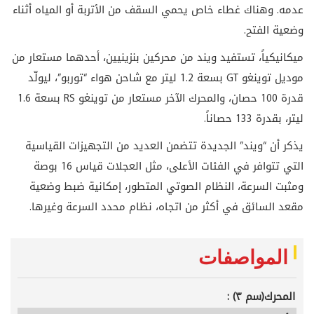
عدمه. وهناك غطاء خاص يحمي السقف من الأتربة أو المياه أثناء
وضعية الفتح.
ميكانيكياً، تستفيد ويند من محركين بنزينيين، أحدهما مستعار من
موديل توينغو GT بسعة 1.2 ليتر مع شاحن هواء “توربو”، ليولّد
قدرة 100 حصان، والمحرك الآخر مستعار من توينغو RS بسعة 1.6
ليتر، بقدرة 133 حصاناً.
يذكر أن “ويند” الجديدة تتضمن العديد من التجهيزات القياسية
التي تتوافر في الفئات الأعلى، مثل العجلات قياس 16 بوصة
ومثبت السرعة، النظام الصوتي المتطور، إمكانية ضبط وضعية
مقعد السائق في أكثر من اتجاه، نظام محدد السرعة وغيرها.
المواصفات
المحرك(سم ٣) :