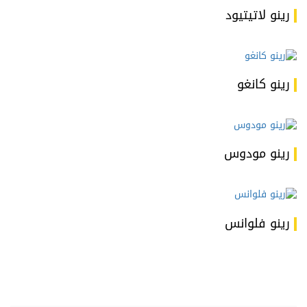
رينو لاتيتيود
رينو كانغو
رينو مودوس
رينو فلوانس