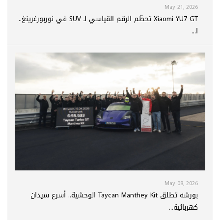
May 21, 2026
Xiaomi YU7 GT تحطّم الرقم القياسي لـ SUV في نوربورغرينغ..
ا...
May 08, 2026
بورشه تطلق Taycan Manthey Kit الوحشية.. أسرع سيدان
كهربائية...