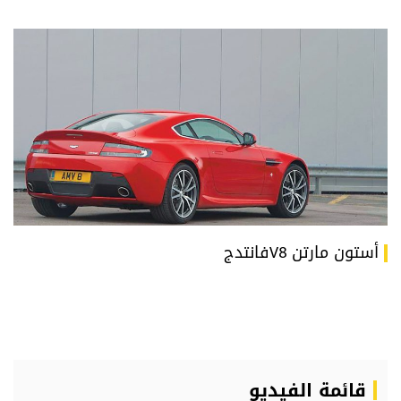
أستون مارتن V8فانتدج
قائمة الفيديو