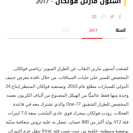
أستون مارتن فولكان - 2017
السنة
2017
2016
كشفت أستون مارتن النقاب عن الطراز السوبر- رياضي فولكان،
المخصص للسير على حلبات السباقات، من خلال نافذة معرض جنيف
الدولي للسيارات مطلع عام 2015. وتستفيد فولكان المنتظر إنتاج 24
وحدة منها فقط عالميًّا من الهيكل المصنوع من ألياف الكربون نفسه
One-77
المخصص للطراز الشقيق
والذي تشترك معه في قاعدة
العجلات. زودت فولكان بمحرك قوي عادي السّحب سعة 7.0 ليترات
V12
فئة
يولد أكثر من 800 حصان، تتصل به علبة تروس متعاقبة مثبّتة
Xtrac
بوضعية وسطية- خلفية من ست نسب فئة
تنقل عزم الدوران