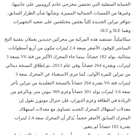
الحماية السفلية التي تحتضن مخرجي عادم كروميين على جانبيها،
وغيرها من اللمسات الجمالية المميزة. وشأنها شأن الطراز السابق،
تتوافر تيراين الجديدة كلياً بفئتين مختلفتين على صعيد التجهيزات
وهما SLE و SLT.
ميكانيكياً، تستفيد هذه المركبة من محركين جديدين يعملان بتقنية البخ
المباشر للوقود، الأصغر بسعة 2.4 ليترات مكون من أربع أسطوانات
متتالية، يولد 182 حصاناً، بينما جاء المحرك الأكبر من فئة V6 بسعة 3
ليترات، وبقدرة 264 حصاناً. وفي عام 2013، تم إطلاق النسخة دينالي
من تيراين للمرة الأولى، كما جرى الاستغناء عن المحرك سعة 3
ليترات فئة V6 بقدرة 264 حصاناً بالنسخة التقليدية من تيراين بآخر
سعة 3.6 ليترات يولد 301 حصاناً وعزم 369 نيوتن متر. وبالرغم من
الزيادة في الطاقة وعزم الدوران، فإن جنرال موتورز تقول إن
معدلات استهلاك المحرك الجديد تتساوى مع معدلات استهلاك
المحرك السابق الأصغر حجماً. يُذكر أن المحرك سعة 2.4 ليترات
بقدرة 182 حصاناً لم يتغير.