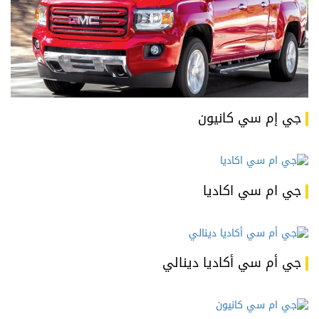
جي إم سي كانيون
جي ام سي اكاديا
جي أم سي أكاديا دينالي