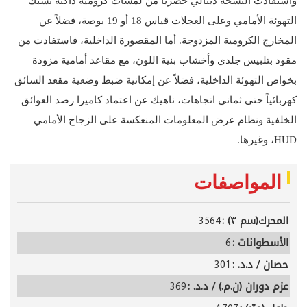
واستفادت النسخة دينالي حصرياً من لمسات كرومية داكنة بشبك
التهوئة الأمامي وعلى العجلات قياس 18 أو 19 بوصة، فضلاً عن
المخارج الكرومية المزدوجة. أما المقصورة الداخلية، فاستفادت من
مقود بتلبيس جلدي وأخشاب بنية اللون، مع مقاعد أمامية مزودة
بخواص التهوئة الداخلية، فضلاً عن إمكانية ضبط وضعية مقعد السائق
كهربائياً حتى ثماني اتجاهات، ناهيك عن اعتماد كاميرا رصد العوائق
الخلفية ونظام عرض المعلومات المنعكسة على الزجاج الأمامي
HUD، وغيرها.
المواصفات
المحرك(سم ٣) :
3564
الأسطوانات :
6
حصان / د.د. :
301
عزم دوران (ن.م.) / د.د. :
369