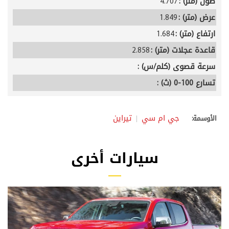
طول (متر) :
4.707
عرض (متر) :
1.849
ارتفاع (متر) :
1.684
قاعدة عجلات (متر) :
2.858
سرعة قصوى (كلم/س) :
تسارع 100-0 (ث) :
جي ام سي
تيراين
الأوسمة:
سيارات أخرى