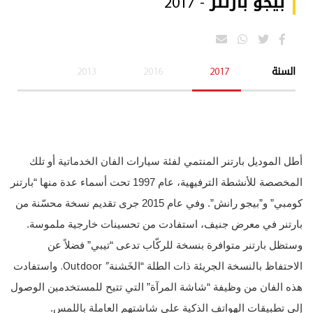
بيجو بارتنر - 2017
السنة
2017
2016
2013
أطل الموديل بارتنر المنتمي لفئة سيارات الفان الخدماتية أو تلك
المخصصة للأنشطة الترفيهية، عام 1997 تحت أسماء عدة منها “بارتنر
كومبي” و”بيجو رانش”. وفي عام 2015 جرى تقديم نسخة محسّنة من
بارتنر في معرض جنيف، استفادت من تحسينات خارجية ملموسة.
وستظل بارتنر متوافرة بنسخة للركّاب تدعى “تيبي” فضلاً عن
” Outdoor.
الاحتفاظ بالنسخة الجريئة ذات الطلة “الخَشنة
واستفادت
هذه الفان من وظيفة “شاشة المرآة” التي تتيح للمستخدمين الوصول
إلى تطبيقات الهواتف الذكية على شاشتهم العاملة باللمس.