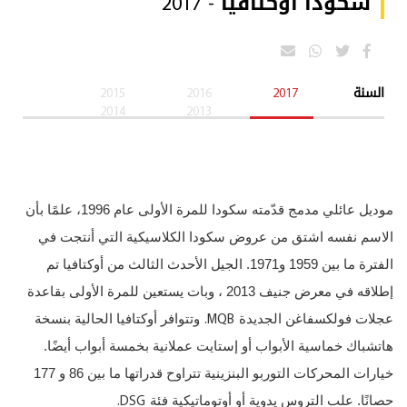
سكودا أوكتافيا - 2017
السنة
2017
2016
2015
2014
2013
موديل عائلي مدمج قدّمته سكودا للمرة الأولى عام 1996، علمًا بأن
الاسم نفسه اشتق من عروض سكودا الكلاسيكية التي أنتجت في
الفترة ما بين 1959 و1971. الجيل الأحدث الثالث من أوكتافيا تم
إطلاقه في معرض جنيف 2013 ، وبات يستعين للمرة الأولى بقاعدة
MQB.
عجلات فولكسفاغن الجديدة
وتتوافر أوكتافيا الحالية بنسخة
هاتشباك خماسية الأبواب أو إستايت عملانية بخمسة أبواب أيضًا.
خيارات المحركات التوربو البنزينية تتراوح قدراتها ما بين 86 و 177
DSG.
حصانًا. علب التروس يدوية أو أوتوماتيكية فئة