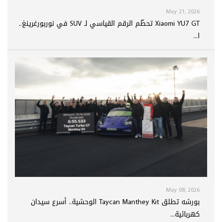
May 21, 2026
Xiaomi YU7 GT تحطّم الرقم القياسي لـ SUV في نوربورغرينغ..
ا...
May 08, 2026
بورشه تطلق Taycan Manthey Kit الوحشية.. أسرع سيدان
كهربائية...