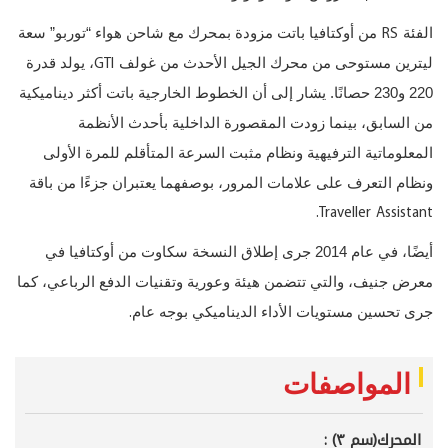
RS
الفئة
من أوكتافيا باتت مزودة بمحرك مع شاحن هواء “توربو” سعة
GTI
ليترين مستوحى من محرك الجيل الأحدث من غولف
، يولد قدرة
220 و230 حصانًا. يشار إلى أن الخطوط الخارجية باتت أكثر ديناميكية
من السابق، بينما زودت المقصورة الداخلية بأحدث الأنظمة
المعلوماتية الترفيهية ونظام مثبت السرعة المتأقلم للمرة الأولى
ونظام التعرف على علامات المرور، بوصفهما يعتبران جزءًا من باقة
Traveller Assistant.
أيضًا، في عام 2014 جرى إطلاق النسخة سكاوت من أوكتافيا في
معرض جنيف، والتي تتضمن هيئة وعورية وتقنيات الدفع الرباعي، كما
.
جرى تحسين مستويات الأداء الديناميكي بوجه عام
المواصفات
المحرك(سم ٣) :