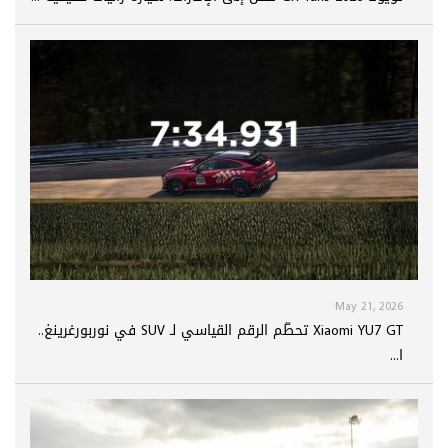
May 21, 2026
Xiaomi YU7 GT تحطّم الرقم القياسي لـ SUV في نوربورغرينغ..
ا...