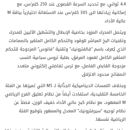
4.4 ثواني، مع تحديد السرعة القصوى عند 250 كلم/س، مع
إمكانية زيادتها الى 305 كلم/س عند الاستعانة اختيارياً بباقة M
عالية الأداء.
ويتصل المحرك المزود بخاصية الإبطال والتشغيل الآليين للمحرك
وتقنيات البخ المباشر للوقود والتحكم الكامل المتغير بالصمامات
الذي يُعرف باسم “فالفترونيك” وتقنية “فانوس” المزدوجة للتحكم
المتغير الكامل لعمود المرفق، بعلبة تروس سباعية النسب
مزدوجة القابض الفاصل، مع ترس تفاضلي إلكتروني متعدد
الصفائح محدود الانزلاق.
وبخلاف اللمسات الديناميكية الجذّابة لـ M5 التي تميزها عن الفئة
الخامسة التقليدية، استفادت أيضاً من نظام تعليق الفرع الرياضي
M المعهود، مع نظام كبح عالي الأداء خفيف الوزن، فضلاً عن
نظام توجيه “سيرفترونيك” المعدل والممهور بتوقيع الفئة
الرياضية نفسها.