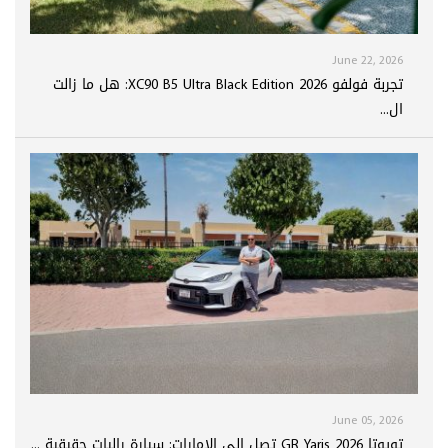
June 22, 2026
تجربة فولفو XC90 B5 Ultra Black Edition 2026: هل ما زالت
ال...
June 05, 2026
تويوتا GR Yaris 2026 تصل إلى الإمارات: سيارة راليات حقيقية ...