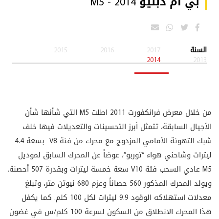
بي ام دبليو M5 - 2014
السنة
2017
2016
2015
2014
2013
من خلال معرض فرانكفورت 2011 اطلت M5 التي شأنها شأن
الأجيال السابقة، تتمثل أبرز التحسينات والتعديلات فيها خلف
شبك التهوئة الأمامي المزدوج مع محرك من فئة V8 بسعة 4.4
ليترات وشاحني هواء “توربو”، عوضاً عن المحرك السابق لموديل
M5 عادي السحب فئة V10 سعة خمسة ليترات وبقدرة 507 أحصنة.
ويولد المحرك المذكور 560 حصاناً وعزم 680 نيوتن متر، وتبلغ
معدلات استهلاكه الوقود 9.9 ليترات لكل 100 كلم. كما يكفل
هذا المحرك الانطلاق من السكون لسرعة 100 كلم/س في غضون