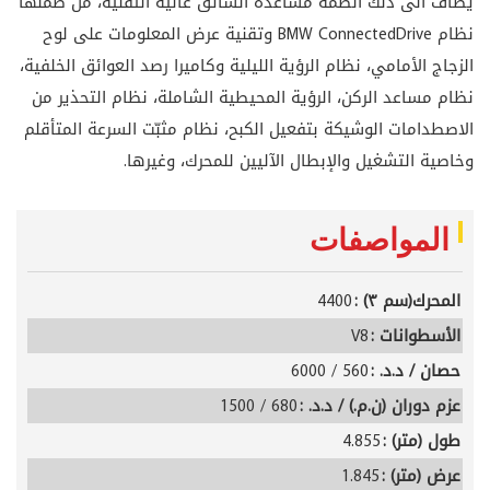
يضاف الى ذلك انظمة مساعدة السائق عالية التقنية، من ضمنها
نظام BMW ConnectedDrive وتقنية عرض المعلومات على لوح
الزجاج الأمامي، نظام الرؤية الليلية وكاميرا رصد العوائق الخلفية،
نظام مساعد الركن، الرؤية المحيطية الشاملة، نظام التحذير من
الاصطدامات الوشيكة بتفعيل الكبح، نظام مثبّت السرعة المتأقلم
وخاصية التشغيل والإبطال الآليين للمحرك، وغيرها.
المواصفات
المحرك(سم ٣) :
4400
الأسطوانات :
V8
حصان / د.د. :
560 / 6000
عزم دوران (ن.م.) / د.د. :
680 / 1500
طول (متر) :
4.855
عرض (متر) :
1.845