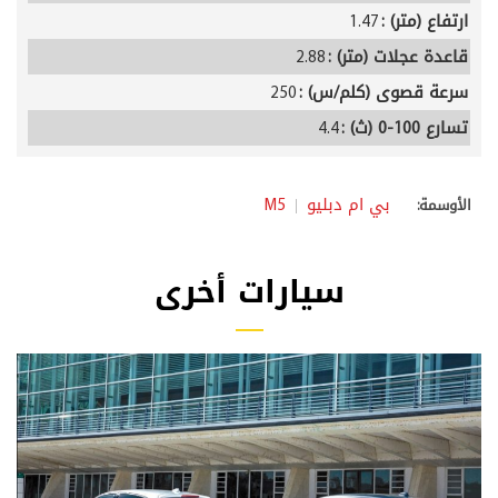
ارتفاع (متر) :
1.47
قاعدة عجلات (متر) :
2.88
سرعة قصوى (كلم/س) :
250
تسارع 100-0 (ث) :
4.4
بي ام دبليو
M5
الأوسمة:
سيارات أخرى