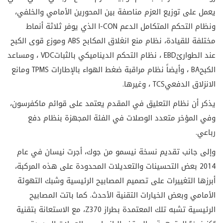
يعمل على توزيع العزم مناصفة بين المحورين الأمامي والخلفي،
ونظام التحكم المتكامل الدعم
I-CON
الذي يوفر ثلاثة أنماط
مختلفة للقيادة، نظام منع انغلاق المكابح
ABS
وموزع قوى الكبح
عند الطوارئ
EBD
، نظام التحكم الديناميكي بالثبات
VDC
، ومساعد
الكبح
BA
، وأيضاً نظام مراقبة ضغط الهواء بالإطارات
TPMS
ومانع
الانزلاق الدفعي
TCS
، وغيرها.
يذكر أن نظام التعليق في المقدم يعتمد على قوائم ماكفرسون،
وفي المؤخر متعدد الوصلات في الفئة المجهزة بنظام دفع
رباعي
.
وإلى جانب تقديم نسخة نيسمو من جوك، أجرت نيسان في عام
2014 بعض التحسينات والتعديلات المحدودة على هذه المركبة،
أبرزها التغييرات على تصميم المصابيح الرئيسية وشبك التهوئة
الأمامي وبعض الخيارات التقنية الأحدث. كما باتت المصابيح
الرئيسية تشبه تلك المعتمدة بطراز 370
Z
، مع الاستعانة بتقنية