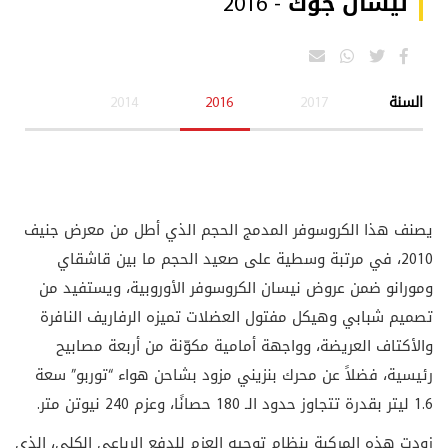
نيسان جوك - 2016
السنة
2017
2016
2014
يصنف هذا الكروسوفر المدمج الحجم الذي أطل من معرض جنيف
2010، في مرتبة وسطية على صعيد الحجم ما بين قاشقاي
ومورانو ضمن عروض نيسان الكروسوفر الأوروبية، ويستفيد من
تصميم شبابي وهيكل مفتول العضلات تميزه الرفاريف النافرة
والأكتاف العريضة، وواجهة أمامية مكوّنة من أربعة مصابيح
رئيسية، فضلاً عن محرك بنزيني مزود بشاحن هواء “توربو” سعة
1.6 ليتر بقدرة تتجاوز حدود الـ 180 حصانًا، وعزم 240 نيوتن متر.
زودت هذه المركبة بنظام توجيه العزم للدفع الرباعي الكلي، الذي