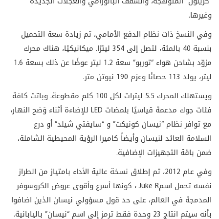
“كزينون” المتوهجة، والسقف البانورامي والعجلات الجديدة
وغيرها.
وفي النسخ ذات نظام الدفع الأمامي، تم زيادة سعة التحميل
بنسبة 40 بالمئة، لتصل إلى 354 ليترًا. ميكانيكيًا، هناك محرك
مزوّد بشاحن هواء “توربو” سعة 1.2 ليتر عوضًا عن ذلك بسعة 1.6
ليتر، يولد 113 حصانًا وعزم 190 نيوتن متر.
ويستهلك المحرك 5.5 ليترات لكل 100 كلم مقطوعة. وباتت كافة
فئات جوك مدعمة قياسيًا بلمضات
LED
للإضاءة أثناء وَضح النهار،
مع توافر نظام “نيسان كونيكت” و “سايفتي شيلد” أو درع
السلامة العائد لنيسان وأيضاً كاميرا الرؤية المحيطية الشاملة،
ضمن باقة التجهيزات الإضافية
.
وفي عام 2012، تم إطلاق نسخة عالية الأداء بامتياز من الطراز
نفسه تحمل اسم
Juke R
، كونها أسرع وأقوى عروض الكروسوفر
المدمجة في العالم، على حد قول مسؤولي نيسان الذين اضافوا
بأنه سيتم انتاج 23 وحدة فقط ترمز إلى اسم “نيسان” باليابانية.