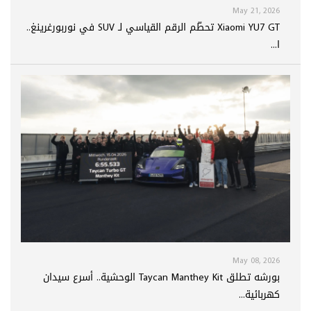
May 21, 2026
Xiaomi YU7 GT تحطّم الرقم القياسي لـ SUV في نوربورغرينغ..
ا...
May 08, 2026
بورشه تطلق Taycan Manthey Kit الوحشية.. أسرع سيدان
كهربائية...