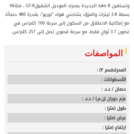
وتستعين
Juke R
الجديدة بمحرك الموديل الشقيق
GT-R
، فئة
V6
بسعة 3.8 ليترات والمزوّد بشاحني هواء “توربو”، بقدرة 480 حصانًا،
مع إمكانية الانطلاق من السكون إلى سرعة 100 كلم/س في
غضون 3.7 ثوانٍ فقط، مع سرعة قصوى تصل إلى 257 كلم/س
.
المواصفات
المحرك(سم ٣) :
الأسطوانات :
حصان / د.د. :
عزم دوران (ن.م.) / د.د. :
طول (متر) :
عرض (متر) :
ارتفاع (متر) :