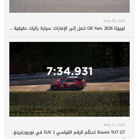
June 05, 2026
تويوتا GR Yaris 2026 تصل إلى الإمارات: سيارة راليات حقيقية ...
May 21, 2026
Xiaomi YU7 GT تحطّم الرقم القياسي لـ SUV في نوربورغرينغ..