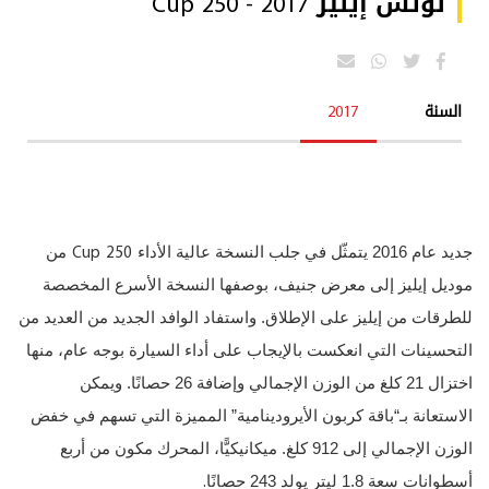
لوتس إيليز Cup 250 - 2017
السنة
2017
Cup 250
جديد عام 2016 يتمثّل في جلب النسخة عالية الأداء
من
موديل إيليز إلى معرض جنيف، بوصفها النسخة الأسرع المخصصة
للطرقات من إيليز على الإطلاق. واستفاد الوافد الجديد من العديد من
التحسينات التي انعكست بالإيجاب على أداء السيارة بوجه عام، منها
اختزال 21 كلغ من الوزن الإجمالي وإضافة 26 حصانًا. ويمكن
الاستعانة بـ“باقة كربون الأيرودينامية” المميزة التي تسهم في خفض
الوزن الإجمالي إلى 912 كلغ. ميكانيكيًّا، المحرك مكون من أربع
.
أسطوانات سعة 1.8 ليتر يولد 243 حصانًا