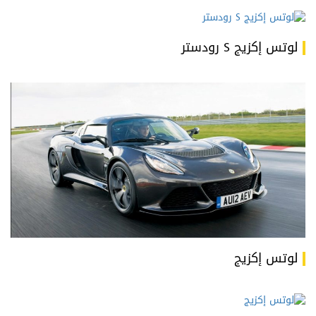
لوتس إكزيج S رودستر
لوتس إكزيج