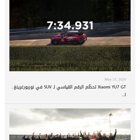
May 21, 2026
Xiaomi YU7 GT تحطّم الرقم القياسي لـ SUV في نوربورغرينغ..
ا...