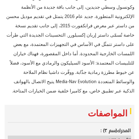
وكونسول وسطي جديدين، إلى جانب باقة جديدة من الأنظمة
الإلكترونية المتطورة. جديد عام 2016 يتمثل في تقديم موديل محسن
من داستر عبر معرض فرانكفورت 2015، إلى جانب تقديم نسخة
خاصة تُسمّى داستر إربان إكسبلورر. التحسينات الجديدة التي طرأت
على داستر تتمثّل في الأساس في التجهيزات المعتمدة، مع بعض
اللمسات الخارجية المحدودة. أما داخل المقصورة، فهناك خياران
للتلبيسات المعتمدة: الأسود السيليكون والرمادي مع الأسود، فضلاً
عن خيوط مطرزة رمادية جذّابة. ووفّرت داشيا نظام الملاحة
Media-Nav Evolution
والوسائط المتعددة
يتيح الاتصال بالهواتف
.
الذكية عبر تطبيق خاص، مع كاميرا خلفية ضمن الخيارات المتاحة
المواصفات
المحرك(سم ٣) :