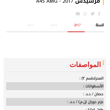
مرسيدس A45 AMG - 2017
السنة
2017
2016
2015
المواصفات
المحرك(سم ٣) :
الأسطوانات :
حصان / د.د. :
عزم دوران (ن.م.) / د.د. :
طول (متر) :