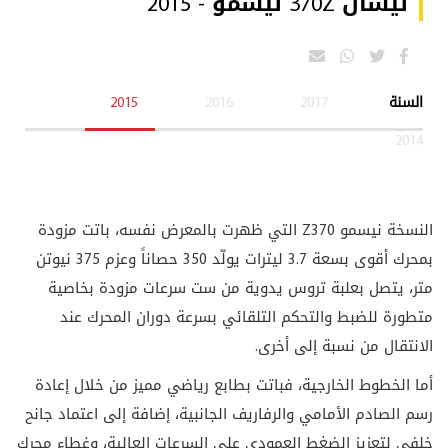
نيسان 370Z نيسمو - 2015
السنة
2017
2016
2015
2014
النسخة نيسمو 370
Z
التي ظهرت بالمعرض نفسه، باتت مزودة
بمحرك أقوى بسعة 3.7 ليترات يولّد 350 حصاناً وعزم 375 نيوتن
متر، يتصل بعلبة تروس يدوية من ست سرعات مزودة بخاصية
متطورة للضبط والتحكم التلقائي بسرعة دوران المحرك عند
الانتقال من نسبة إلى أخرى.
أما الخطوط الخارجية، فباتت بطابع رياضي مميز من خلال إعادة
رسم الصادم الأمامي والرفاريف الجانبية، إضافة إلى اعتماد جانح
خلفي لتعزيز الضغط العمودي على السرعات العالية، وغطاء محرك