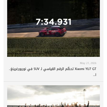
May 21, 2026
Xiaomi YU7 GT تحطّم الرقم القياسي لـ SUV في نوربورغرينغ..
ا...