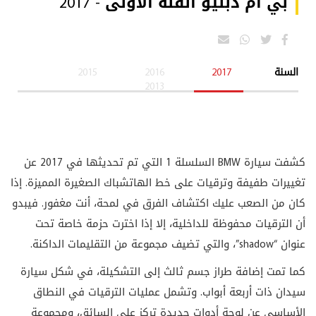
بي ام دبليو الفئة الاولى - 2017
السنة
2017
2016
2015
2013
كشفت سيارة BMW السلسلة 1 التي تم تحديثها في 2017 عن
تغييرات طفيفة وترقيات على خط الهاتشباك الصغيرة المميزة. إذا
كان من الصعب عليك اكتشاف الفرق في لمحة، أنت مغفور. فيبدو
أن الترقيات محفوظة للداخلية، إلا إذا اخترت حزمة خاصة تحت
عنوان “shadow”، والتي تضيف مجموعة من التقليمات الداكنة.
كما تمت إضافة طراز جسم ثالث إلى التشكيلة، في شكل سيارة
سيدان ذات أربعة أبواب. وتشمل عمليات الترقيات في النطاق
الأساسي عن لوحة أدوات جديدة تركز على السائق، ومجموعة