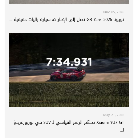
June 05, 2026
تويوتا GR Yaris 2026 تصل إلى الإمارات: سيارة راليات حقيقية ...
May 21, 2026
Xiaomi YU7 GT تحطّم الرقم القياسي لـ SUV في نوربورغرينغ..
ا...