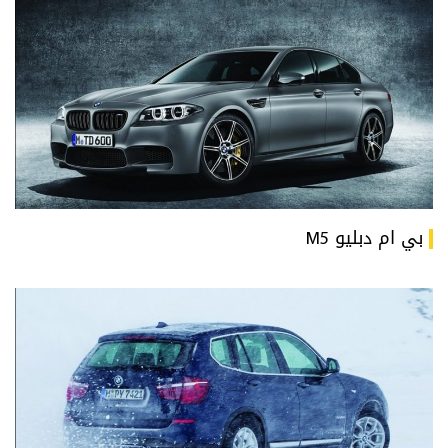
بي ام دبليو M5