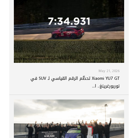
May 21, 2026
Xiaomi YU7 GT تحطّم الرقم القياسي لـ SUV في
نوربورغرينغ.. ا...