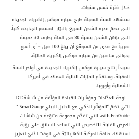
خلال فترة خمس سنوات
.
ستشهد السنة المقبلة طرح سيارة فوكس إلكتريك الجديدة
التي تضمّ قدرة الشحن السريع بالتيّار المستمر الجديدة كلياً،
التي تؤمّن الشحن بنسبة 80 في المئة بظرف 30 دقيقة
تقريباً مع مدى من المتوقّع أن يبلغ 100 ميل – أي أسرع
بحوالى ساعتين من سيارة فوكس إلكتريك الحاليّة
.
سيبدأ إنتاج سيارة فوكس إلكتريك الجديدة في أواخر السنة
المقبلة، وستقدّم الميّزات التالية للعملاء في أميركا
الشمالية وأوروبا
:
– لوحة العدّادات ومؤشرات القيادة المؤلّفة من شاشة
LCD
التي تضمّ “المؤشّر الذكي مع الدليل البيئي
” SmartGauge
with EcoGuide
، التي تقدّم مجموعة متنوّعة من شاشات
العرض القابلة للتخصيص التي تساعد السائق على رؤية
استهلاك طاقة المركبة الكهربائيّة في الوقت الآنيّ لتعزيز