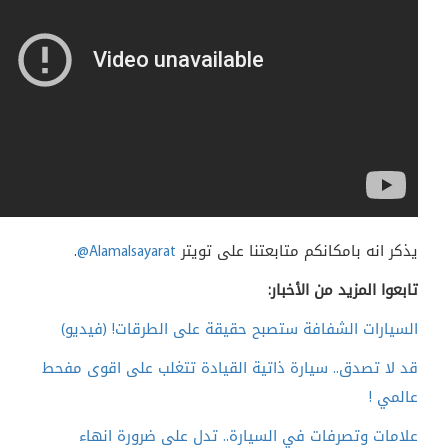
يذكر انه بامكانكم متابعتنا على تويتر
@Alamalsayarat
.
تابعوا المزيد من الأخبار:
السيارات الشفافة ستصبح حقيقة على الطرقات! (فيديو)
قد لا تصدق.. سيارة ذاتية القيادة تتغلب على اقوى مفحط
عالمي !
علامات وتصرفات في السيارة.. تدل على ضرورة انهاء