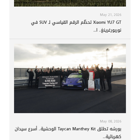
May 21, 2026
Xiaomi YU7 GT تحطّم الرقم القياسي لـ SUV في
نوربورغرينغ.. ا...
May 08, 2026
بورشه تطلق Taycan Manthey Kit الوحشية.. أسرع سيدان
كهربائية...