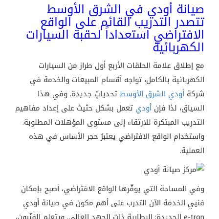
صيانة أودي
في
الشرق
الأوسط
تتصدر
التدريب
القائم
على
الواقع
الافتراضي
استعداداً
لحقبة
السيارات
الكهربائية
مع
إطلاق
علامة
الحلقات
الأربع
أول
طراز
من
السيارات
الكهربائية
بالكامل،
تواجه
أقسام
المبيعات
والخدمة
في
شركة
أودي
الشرق
الأوسط
تحدياتٍ
جديدة
.
وفي
هذا
السياق،
لذا
فإن
أودي
تعمل
بشكل
حثيث
على
إعداد
مفاهيم
التدريب
المبتكرة
للارتقاء
إلى
مستوى
المؤهلات
المطلوبة
.
واستخدام
الواقع
الافتراضي
يعتبرُ
حجر
الأساس
في
هذه
العملية
.
وفي
المساحة
التي
يوفّرها
الواقع
الافتراضي،
أصبح
بإمكان
فنيي
الخدمة
الآن
التدرب
على
أهم
مكون
في
صيانة أودي
e-tron
الجديدة
:
البطارية
ذات
الجهد
العالي
.
ويتعلم
الفنّيون،