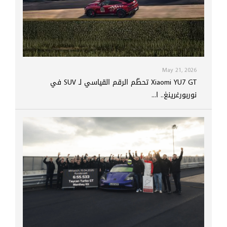
May 21, 2026
Xiaomi YU7 GT تحطّم الرقم القياسي لـ SUV في
نوربورغرينغ.. ا...