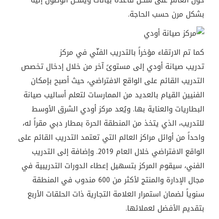
حول
العالم
على
شكل
قاعدة
بيانات
ويمكن
الوصول
إليه
بشكل
مرن
حسب
الحاجة
.
كما
تم
الارتقاء
مؤخراً
بالتدريب
الفنّي
في
مركز
تدريب
صيانة
أودي
إلى
مستوىً
آخر
من
خلال
إدخال
تخصص
التدريب
القائم
على
الواقع
الافتراضي،
حيث
أصبح
بإمكان
الفنيين
القيام
بالعديد
من
الممارسات
لتعلم
أساليب
صيانة
البطاريات
والعناية
بها
.
ويُعد
مركز
أودي
الشرق
الأوسط
للتدريب،
الذي
يتخذ
من
المنطقة
الحرة
بمطار
دبي
مقراً
له،
واحداً
من
أوائل
مراكز
العالم
التي
تعتمد
التدريب
القائم
على
الواقع
الافتراضي
خلال
العام
2019.
وإضافة
إلى
التدريب
الفني،
سيقوم
المركز
بتسهيل
إعطاء
الدورات
التدريبية
في
مجال
الإدارة
والمنتج
لأكثر
من
600
مندوب
في
المنطقة
سنوياً
لضمان
استمرار
العلامة
التجارية
ذات
الحلقات
الأربع
بتقديم
الأفضل
لعملائها
.