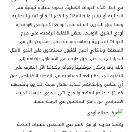
في
إطار
هذه
الدورات
العملية،
خطوة
بخطوة
كيفية
فتح
البطارية
أو
تغيير
علبة
المفاتيح
الكهربائية
أو
تغيير
البطارية
.
ومما
يميّز
التدريب
القائم
على
الواقع
الافتراضي
هو
قدرة
أودي
الشرق
الأوسط،
بفضل
التقنية
الرقمية،
على
طرح
الدورات
التدريبية
بكفاءة
وسرعة
وعلى
مستوىً
عالٍ
في
المنطقة
.
وبالتالي
أصبح
الفنيون
مستعدون
على
النحو
الأمثل
للطراز
الجديد
حتى
قبل
طرحه
في
الأسواق
.
وإضافة
إلى
ذلك،
بات
بإمكان
موظفينا
وكوادر
وكلائنا
الآن
التعرف
على
التقنية
الجديدة
بالغة
الحساسية
في
الفضاء
الافتراضي
دون
أي
مخاطر،
وبإمكانهم
تحديد
معدل
سرعة
التدريب
بأنفسهم
.
كما
تزيد
عناصر
المتعة
والمرح
التي
ينطوي
عليها
التدريب
الافتراضي
من
دافع
المتعلمين
في
الوقت
نفسه
.
يعتمد
تدريب
الواقع
الافتراضي
المخصص
لتقنيات
الخدمة