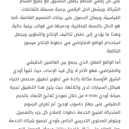
على
حل
رقمي
منتظم
يضمن
التنسيق
مع
جميع
أقسام
الشركة
.
ويشمل
الحل
الرقمي
برمجة
مسبقة
للتفاعلات
القياسية،
ويمكن
الحصول
على
بيانات
التصميم
القائمة،
كما
هو
الحال
بالنسبة
للبطارية،
ودمجها
في
قوالب
بيئية
حالية
.
وهذا
ما
يؤدي
إلى
خفض
تكاليف
الإنتاج
والتطوير،
ويجعل
استخدام
الواقع
الافتراضي
في
خطوط
الإنتاج
ميسور
التكلفة
.
أما
الواقع
المعزز،
الذي
يجمع
بين
العالمين
الحقيقي
والافتراضي،
فهو
الآخر
لا
يزال
قيد
الإعداد،
حيث
تتبوأ
أودي
الشرق
الأوسط
مكانة
رائدة
في
تطوير
تطبيق
مخصص
لخبراء
هياكل
السيارات
لدى
وكلائها،
حيث
يتيح
هذا
التطبيق
تجربة
صيانة
أودي
e-tron
من
خلال
نموذج
ثلاثيّ
الأبعاد
بالحجم
الحقيقي
على
جهاز
حاسوب
لوحيّ
.
ثم
تعرِض
الرسوم
المتحركة
لفنييّ
الخدمة
خطوات
اإصلاح
كل
جزء
بالتفصيل
.
ويتوفر
المحتوى
التدريبي
الخاص
بأودي
لجميع
شركاء
الخدمة