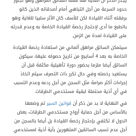
يجدر الذكر أن الغاية مما فعله السائق المراهق وهو تجاوز
حدود السرعة من أجل التباهي أمام أصدقائه الذين كانو
برفقته أثناء القيادة لكن للأسف كان الأثر سلبيا للغاية وهو
بالطبع ما أدى لإحتجاز رخصة القيادة الخاصة به وعدم قدرته
على القيادة لمدة من الزمن.
سيتمكن السائق مراهق ألماني من استعادة رخصة القيادة
الخاصة به بعد 4 أسابيع من تاريخ حصوله عليها، سيكون
السائق أيضا ملزما بحضور دورة تأهيلية مكثفة قبل أن
يستعيد رخصته وفي حال تكرر ذات التصرف سيتم اتخاذ
إجراءات أكثر صرامة مثل السجن من أجل ردعه وعدم التسبب
في أي أذية محتملة لبقية مستخدمي الطرقات.
في النهاية لا بد من ذكر أن
قوانين السير
تم وضعها
بالأساس من أجل حماية أرواح مستخدمي الطرقات، بعض
الدول لا تكتفي بإحتجاز رخصة القيادة بل أيضا بالسجن من
أجل عدم تسبب السائقين المتهورين بأية أذية لمستخدمي