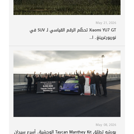
May 21, 2026
Xiaomi YU7 GT تحطّم الرقم القياسي لـ SUV في
نوربورغرينغ.. ا...
May 08, 2026
بورشه تطلق Taycan Manthey Kit الوحشية.. أسرع سيدان