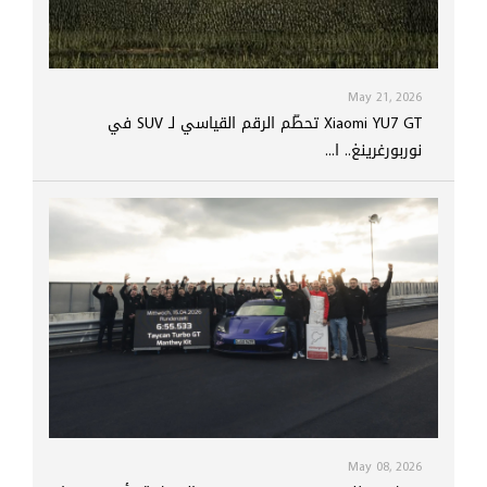
May 21, 2026
Xiaomi YU7 GT تحطّم الرقم القياسي لـ SUV في
نوربورغرينغ.. ا...
May 08, 2026