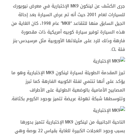
جرى الكشف عن لينكون MK9 الإختبارية في معرض نيويورك
للسيارات لعام 2001 حيث أنه تم عرض السيارة بعد إحالة
الجيل السابق منها للتقاعد “MK8” عام 1998، كان الغاية من
هذه السيارة توفير سيارة كوبيه أمريكية ذات مقصورة
فارهة وذلك للرد على مثيلاتها الأوروبية مثل مرسيدس-بنز
فئة CL.
تبرز المقدمة الطويلة لسيارة لينكون MK9 الإختبارية وهو ما
يؤكد على أنها تنتمي لفئة الكوبيه الفارهة كما تبرز
المصابيح الأمامية بالوضعية الطولية على الأطراف
وتتوسطها شبكة تهوئة عريضة تتميز بوجود الكروم بكثافة.
الناحية الجانبية من لينكون MK9 الإختبارية تتميز بدورها
بسبب وجود العجلات الكبيرة للغاية بقياس 22 بوصة وهي