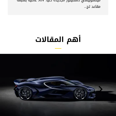
ميتسوبيشي دستنيتور الجديدة كلياً: SUV عائلية بسبعة
مقاعد تج...
أهم المقالات