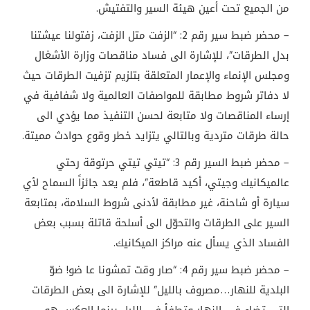
من الجميع تحت أعين هيئة السير والتفتيش.
– محضر ضبط سير رقم 2: “الزفت متل الزفت، زفتولنا عيشتنا
بدل الطرقات”، للإشارة الى فساد مناقصات وزارة الأشغال
ومجلس الإنماء والإعمار المتعلقة بتلزيم تزفيت الطرقات حيث
لا دفاتر شروط مطابقة للمواصفات العالمية ولا شفافية في
إرساء المناقصات ولا متابعة لحسن التنفيذ مما يؤدي الى
حالة طرقات متردية وبالتالي يتزايد خطر وقوع حوادث مميتة.
– محضر ضبط السير رقم 3: “تيتي تيتي حرتوقة رحتي
عالميكانيك وجيتي، أكيد قاطعة”، فلم يعد جائزاً السماح لأي
سيارة أو شاحنة، غير مطابقة لأدنى شروط السلامة، بمتابعة
السير على الطرقات والتحوّل الى أسلحة قاتلة بسبب بعض
الفساد الذي يسأل عنه مراكز الميكانيك.
– محضر ضبط سير رقم 4: “صار وقت تمشونا عا ضو! ضوّ
البلدية للنهار…مصروف بالليل” للإشارة الى بعض الطرقات