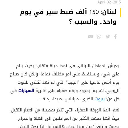
April 02, 2015
لبنان: 150 ألف ضبط سير في يوم
واحد.. والسبب ؟
يعيش المواطن اللبناني في نمط حياة متقلب، بحيث ينام
على شيء ويستقيظ على أمر مختلف تماما، ولكن كان صباح
يوم أمس قاسيا على “الجيب” التي لم تعد تكفي للقوت
اليومي، لاسيما بوجود ورقة صفراء على غالبية
السيارات
في
كل من:
بيروت
الكبرى، طرابلس، صيدا، زحلة…
نعم، انها الورقة الصفراء التي تنذر بمصيبة من العيار الثقيل
حيث انها دفعت الكثير من المواطنين الى الهلع والصراخ
بصوت مرتفع: “وين فينا نصف هالسيارة.. اذا تحت البيت