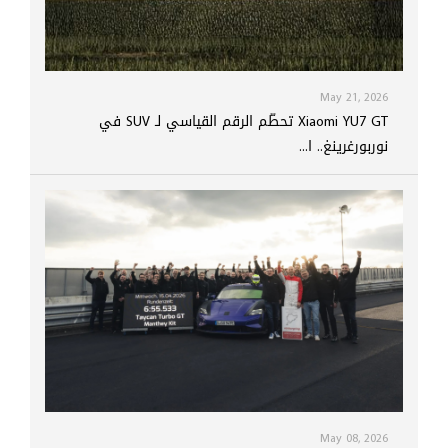
May 21, 2026
Xiaomi YU7 GT تحطّم الرقم القياسي لـ SUV في
نوربورغرينغ.. ا...
May 08, 2026