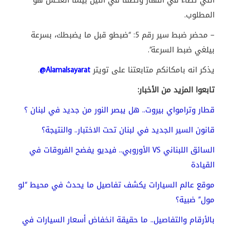
التي تضاء في النهار وتطفأ في الليل بينما العكس هو
المطلوب.
– محضر ضبط سير رقم 5: “ضبطو قبل ما يضبطك، بسرعة
بيلغي ضبط السرعة”.
يذكر انه بامكانكم متابعتنا على تويتر
@Alamalsayarat
.
تابعوا المزيد من الأخبار:
قطار وترامواي بيروت.. هل يبصر النور من جديد في لبنان ؟
قانون السير الجديد في لبنان تحت الاختبار.. والنتيجة؟
السائق اللبناني
VS
الأوروبي.. فيديو يفضح الفروقات في
القيادة
موقع عالم السيارات يكشف تفاصيل ما يحدث في محيط “لو
مول” ضبية؟
بالأرقام والتفاصيل.. ما حقيقة انخفاض أسعار السيارات في