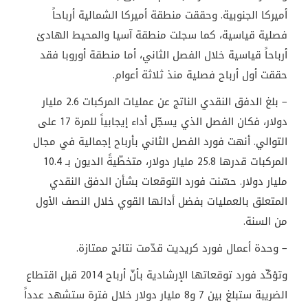
أميركا الجنوبية. وحققت منطقة أميركا الشمالية أرباحاً
فصلية قياسية، كما سجلت منطقة آسيا والمحيط الهادئ
أرباحاً قياسية خلال الفصل الثاني، أما منطقة أوروبا فقد
حققت أول أرباح فصلية منذ ثلاثة أعوام
.
– بلغ الدفق النقدي الناتج عن عمليات المركبات 2.6 مليار
دولار، فكان الفصل الذي يسجّل أداء إيجابياً للمرة 17 على
التوالي. أنهت فورد الفصل الثاني بأرباح إجمالية في مجال
المركبات قدرها 25.8 مليار دولار، متخطّيةً الديون بـ 10.4
مليار دولار. حسّنت فورد التوقعات بشأن الدفق النقدي
المتعلق بالعمليات بفضل أدائها القوي خلال النصف الأول
من السنة
.
– وحدة أعمال فورد كريديت قدّمت نتائج ممتازة
.
وتؤكّد فورد توقعاتها الإرشادية بأنّ أرباح 2014 قبل اقتطاع
الضريبة ستبلغ بين 7 و8 مليار دولار خلال فترة ستشهد عدداً