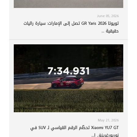
June 05, 2026
تويوتا GR Yaris 2026 تصل إلى الإمارات: سيارة راليات
حقيقية ...
May 21, 2026
Xiaomi YU7 GT تحطّم الرقم القياسي لـ SUV في
نوربورغرينغ.. ا...