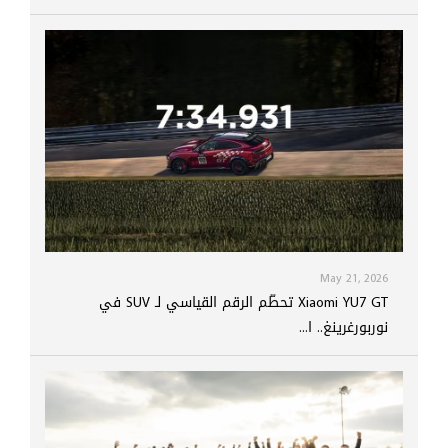
May 21, 2026
Xiaomi YU7 GT تحطّم الرقم القياسي لـ SUV في
نوربورغرينغ.. ا...