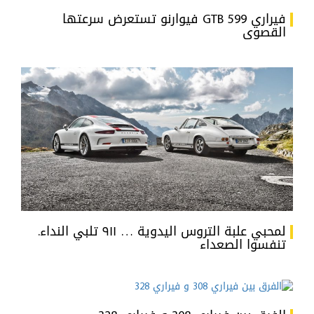
فيراري 599 GTB فيوارنو تستعرض سرعتها
القصوى
لمحبي علبة التروس اليدوية … ٩١١ تلبي النداء.
تنفسوا الصعداء