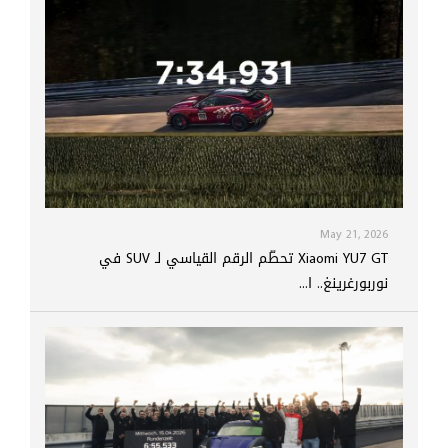
May 21, 2026
Xiaomi YU7 GT تحطّم الرقم القياسي لـ SUV في
نوربورغرينغ.. ا...