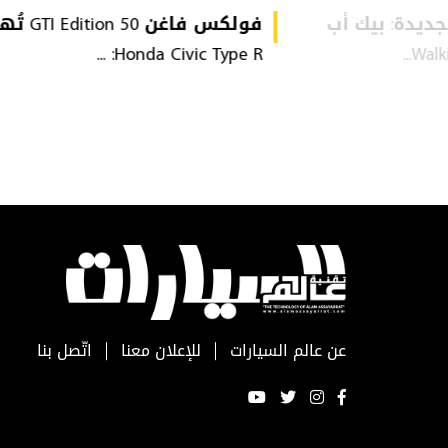
VW Amarok  الجديدة: بيك أب
فولكس فاغن tion 50
Honda Civic Type R: ...
عن عالم السيارات
للإعلان معنا
اتّصل بنا