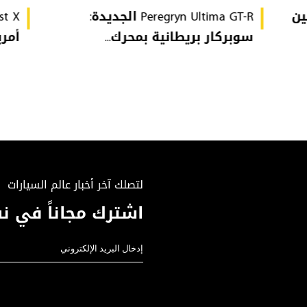
GTI Edi تُهين
Peregryn Ultima GT-R الجديدة:
سوبركار بريطانية بمحرك...
أمريكي
لتصلك آخر أخبار عالم السيارات
اشترك مجاناً في نش