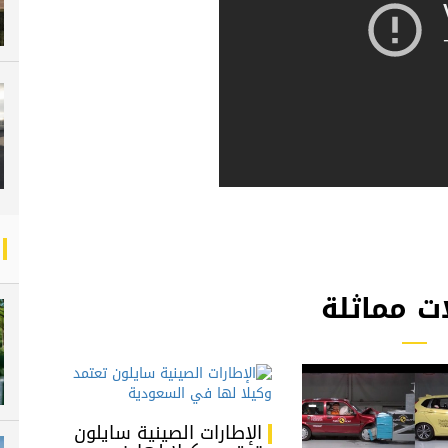
ت مماثلة
الإطارات الصينية سايلون