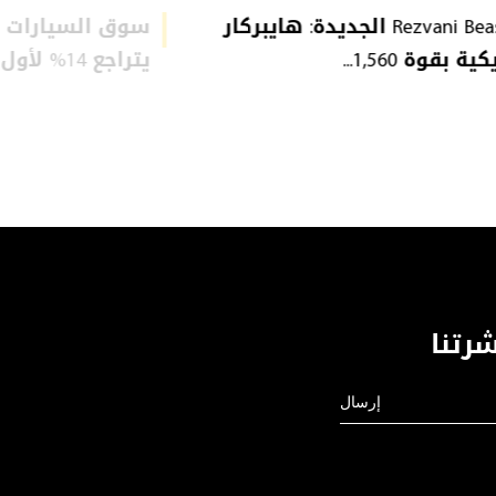
Rezvani Beast X الجديدة: هايبركار
سوق السيارات ا
ة بقوة 1,560...
يتراجع 14% لأول مرة: ...
رتنا