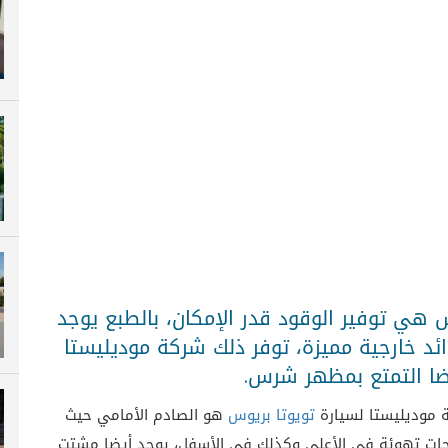
س هي توفير الوقود قدر الإمكان، بالطبع يوجد
ائد خارجية مميزة، توفر ذلك شركة موديليستا
أيضا التمتع بمظهر شرس.
ة موديليستا لسيارة
تويوتا بريوس
هو الصادم الأمامي حيث
حات تهوئة في الأعلى وكذلك في الأسفل، يوجد أيضا مشتت