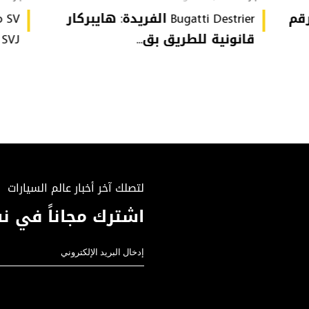
تُحطّم رقم
Bugatti Destrier الفريدة: هايبركار
قانونية للطريق بق...
or SVJ
لتصلك آخر أخبار عالم السيارات
اشترك مجاناً في نش