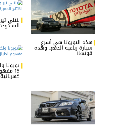
المحدودة 
هذه التويوتا هي أسرع
سيارة رباعية الدفع.. وهذه
قوتها!
تويوتا و
15 مفهو
كهربائية