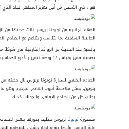
هواء في الأسفل من أجل تعزيز المظهر الحاد الذي تت
الجهة الجانبية من تويوتا بريوس نالت حصتها من ال
الجانبية السفلية بما يتناسب ويتناغم مع الصادم الأ
بالطبع عند الحديث عن الزوائد الخارجية فإن شركة 
تصميم مميز بقياس 17 بوصة تتميز بالأذرع الخماسية المزدوجة والمائلة وهو ما يزيد من الطابع الرياضي للسيارة.
الصادم الخلفي لسيارة تويوتا بريوس نال حصته من 
بلونين، يمكن ملاحظة أنبوب العادم المزدوج وهو ما
بجانب كل من الصادم الأمامي والجوانب كذلك.
مقصورة
تويوتا
بريوس حظيت بدورها ببعض لمسات ش
علبة التروس وأيضا يتوفر إطار خشبي للمنطقة الم