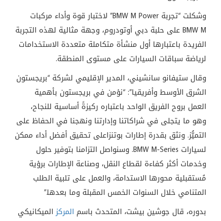
وشكلت “تجربة BMW M Power” لاختبار قوة وأداء مركبات
BMW M على حلبة دبي أوتودروم، وجهة مثالية لهذه التجربة
الفريدة باعتبارها أول منشأة متكاملة متعددة الاستخدامات
لرياضة سباقات السيارات على مستوى المنطقة.
وقال ستيفانو سانشيني، المدير الإقليمي لشركة “بريجستون
الشرق الأوسط وأفريقيا”: “نؤمن في بريجستون بأهمية
العمل بروح الفريق الواحد باعتباره ركيزةً أساسية للنجاح،
وهو ما يتجلى في شراكاتنا وإدارتنا ونهجنا في الحفاظ على
التميُّز. ونثق بقدرة إطارات بوتنزاعلى تحقيق أفضل أداء ممكن
لسيارات BMW M-Series. وسنواصل التزامنا بتوفير حلول
وخدمات أكثر كفاءة لقطاع النقل، وصناعة الإطارات برؤية
مُستقبلية محورها الاستدامة، والعمل على تلبية الطلب
المتنامي خلال السنوات الخمس المقبلة وما بعدها.”
بدوره، قال جوشين بيشت، المتحدث باسم
المركز
الميكانيكي