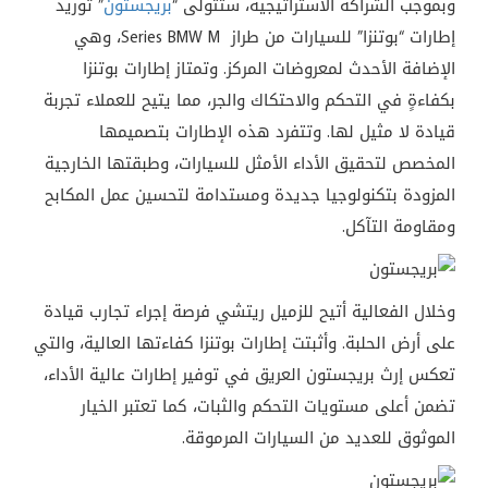
وبموجب الشراكة الاستراتيجية، ستتولى “
بريجستون
” توريد
إطارات “بوتنزا” للسيارات من طراز Series BMW M، وهي
الإضافة الأحدث لمعروضات المركز. وتمتاز إطارات بوتنزا
بكفاءةٍ في التحكم والاحتكاك والجر، مما يتيح للعملاء تجربة
قيادة لا مثيل لها. وتتفرد هذه الإطارات بتصميمها
المخصص لتحقيق الأداء الأمثل للسيارات، وطبقتها الخارجية
المزودة بتكنولوجيا جديدة ومستدامة لتحسين عمل المكابح
ومقاومة التآكل.
وخلال الفعالية أتيح للزميل ريتشي فرصة إجراء تجارب قيادة
على أرض الحلبة. وأثبتت إطارات بوتنزا كفاءتها العالية، والتي
تعكس إرث بريجستون العريق في توفير إطارات عالية الأداء،
تضمن أعلى مستويات التحكم والثبات، كما تعتبر الخيار
الموثوق للعديد من السيارات المرموقة.