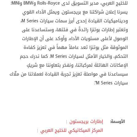
للخليج العربي، مدير التسويق لدى Rolls-Royce وBMW وMINI:
يسرنا إعلان شراكتنا مع بريجستون. ويمثل الأداء القوي
وديناميكيات القيادة إحدى أبرز سمات سيارات M Series،
وتعتبر إطارات بوتنزا رائدةً في فئتها، وستساعدنا على
الوصول لأعلى مستويات الأداء. وأوكد على أن الإطارات
الموثوقة مثل بوتنزا تعد عاملاً مهماً في تعزيز كفاءة
التحكم، والخيار الأمثل لسيارات M Series. كما ندرك حجم
الإمكانات الهائلة لمركباتنا، ونفخر بتعاوننا مع شريكٍ
سيساعدنا في مواصلة تعزيز تجربة القيادة لعملائنا من ملّاك
سيارات M Series”.
إطارات بريجستون
الأوسمة:
المركز الميكانيكي للخليج العربي