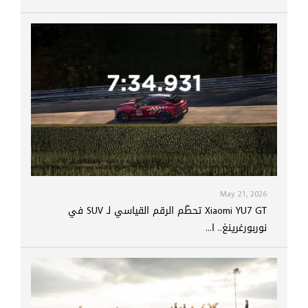
May 21, 2026
Xiaomi YU7 GT تحطّم الرقم القياسي لـ SUV في
نوربورغرينغ.. ا...