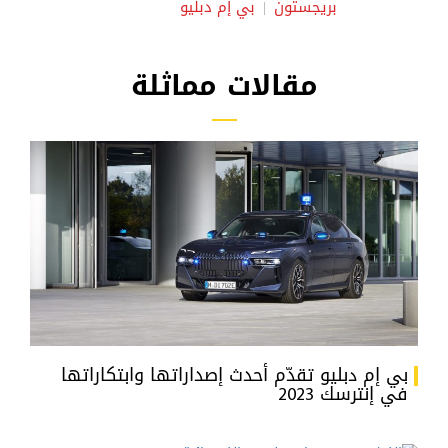
بريجستون
بي إم دبليو
مقالات مماثلة
بي إم دبليو تقدّم أحدث إصداراتها وابتكاراتها
في إنترسك 2023