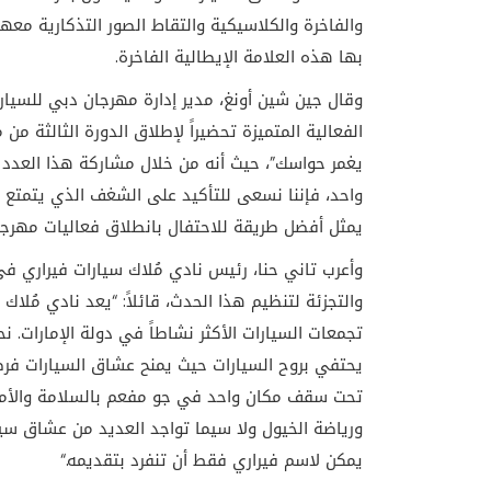
والفاخرة والكلاسيكية والتقاط الصور التذكارية معها
بها هذه العلامة الإيطالية الفاخرة
.
وقال جين شين أونغ، مدير إدارة مهرجان دبي للسيا
الفعالية المتميزة تحضيراً لإطلاق الدورة الثالثة م
يغمر حواسك”، حيث أنه من خلال مشاركة هذا العدد ا
واحد، فإننا نسعى للتأكيد على الشغف الذي يتمتع ب
يمثل أفضل طريقة للاحتفال بانطلاق فعاليات مهرجا
وأعرب تاني حنا، رئيس نادي مُلاك سيارات فيراري ف
والتجزئة لتنظيم هذا الحدث، قائلاً: “يعد نادي مُلاك
تجمعات السيارات الأكثر نشاطاً في دولة الإمارات.
يحتفي بروح السيارات حيث يمنح عشاق السيارات فرصة
تحت سقف مكان واحد في جو مفعم بالسلامة والأمان.
ورياضة الخيول ولا سيما تواجد العديد من عشاق سي
يمكن لاسم فيراري فقط أن تنفرد بتقديمه
“.