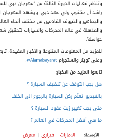
وتنظم فعاليات الدورة الثالثة من “مهرجان دبي للس
راشد آل مكتوم، ولي عهد دبي، ويشهد المهرجان ال
والجماهير والضيوف القادمين من مختلف أنحاء العال
والمذهلة في عالم المحركات والسيارات لتحقيق شعار
حواسك”.
للمزيد من المعلومات المتنوعة والأخبار المفيدة، تاب
وعلى
تويتر
و
انستجرام
@Alamalsayarat
.
تابعوا المزيد من الاخبار:
هل يجب التوقف عن تنظيف السيارة ؟
بالفيديو: تعلّم ركن السيارة بالرجوع الى الخلف
متى يجب تغيير زيت مقود السيارة ؟
ما هي أفضل المحركات في العالم ؟
الامارات
فيراري
معرض
الأوسمة: