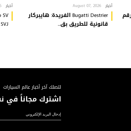
6
August 07, 2026
أخبار
أخبار
تُحطّم رقم
Bugatti Destrier الفريدة: هايبركار
قانونية للطريق بق...
or SVJ
لتصلك آخر أخبار عالم السيارات
اشترك مجاناً في نش