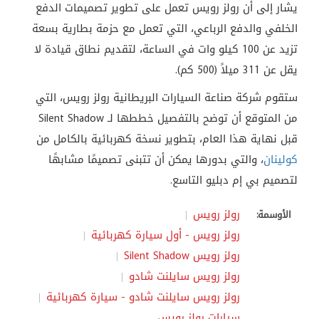
يشار إلى أن رولز رويس تعمل على تطوير تصميمات الدفع
الخلفي والدفع الرباعي، التي تعمل مع حزمة بطارية بسعة
تزيد عن 100 كيلو وات في الساعة، لتقديم نطاق قيادة لا
يقل عن 311 ميلاً (500 كم).
ستقوم شركة صناعة السيارات البريطانية رولز رويس، التي
من المتوقع أن توضح بالتفصيل خططها لـ Silent Shadow
قبل نهاية هذا العام، بتطوير نسخة كهربائية بالكامل من
كولينان
، والتي بدورها يمكن أن تتبنى تصميمًا مشابهًا
لتصميم بي إم دبليو التاسع.
رولز رويس
الأوسمة:
رولز رويس - أول سيارة كهربائية
رولز رويس Silent Shadow
رولز رويس سايلنت شادو
رولز رويس سايلنت شادو - سيارة كهربائية
سيارات رولز رويس