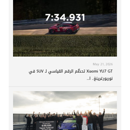
May 21, 2026
Xiaomi YU7 GT تحطّم الرقم القياسي لـ SUV في
نوربورغرينغ.. ا...