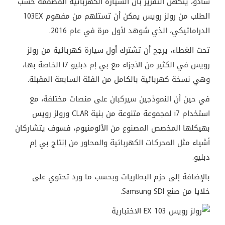
شادو، يتكهن التقرير بأن السيارة الكهربائية المصممة حسب
الطلب من رولز رويس يمكن أن تستلهم من مفهوم 103EX
الدراماتيكي، الذي شوهد لأول مرة في عام 2016.
تحت الغطاء، يرجح أن تشترك أول سيارة كهربائية من رولز
رويس في الكثير من الأجزاء مع بي إم دبليو i7 الخاصة بها،
وهي نسخة كهربائية بالكامل من الفئة السابعة المقبلة.
في حين أن النموذجين سيركبان على منصات مختلفة، مع
استخدام i7 لمجموعة متنوعة من بنية CLAR ورولز رويس
بهيكلها المخصص المصنوع من الألومنيوم، فسوف يتشاركان
أشياء مثل المحركات الكهربائية والمحاور من إنتاج بي إم
دبليو.
بالإضافة إلى حزم البطاريات وبحسب ما ورد تحتوي على
خلايا من صنع Samsung SDI.