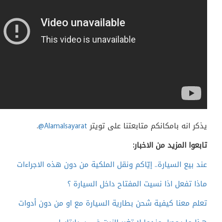
يذكر انه بامكانكم متابعتنا على تويتر
@Alamalsayarat
.
تابعوا المزيد من الاخبار:
عند بيع السيارة.. إيّاكم ونقل الملكية من دون هذه الاجراءات
ماذا تفعل اذا نسيت المفتاح داخل السيارة ؟
تعلم معنا كيفية شحن بطارية السيارة مع او من دون أدوات