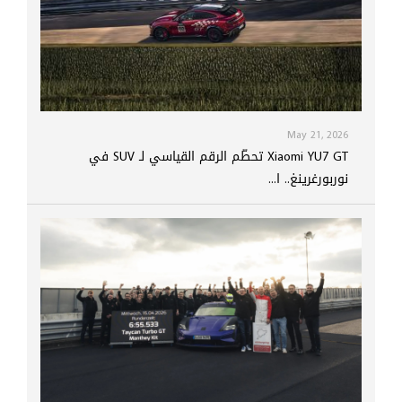
May 21, 2026
Xiaomi YU7 GT تحطّم الرقم القياسي لـ SUV في
نوربورغرينغ.. ا...