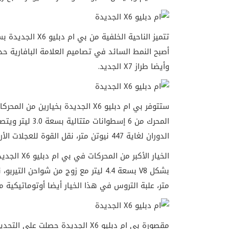
تتميز الناحية الخ
أصبح النمط السائد في تصاميم العلامة البافارية حد
وأيضا طراز X7 الجديد.
الدوران لغاية 447 نيوتن متر، نقل القوة للعجلات الأربعة يتم من خلال علبة تروس أوتوماتيكية مكونة من 8 نسب.
متر، علبة التروس في هذا الخيار أيضا أوتوماتيكية مكونة من 8 نسب تنقل القوة لل
مقصورة بي ام دبليو X6 الجديدة حص