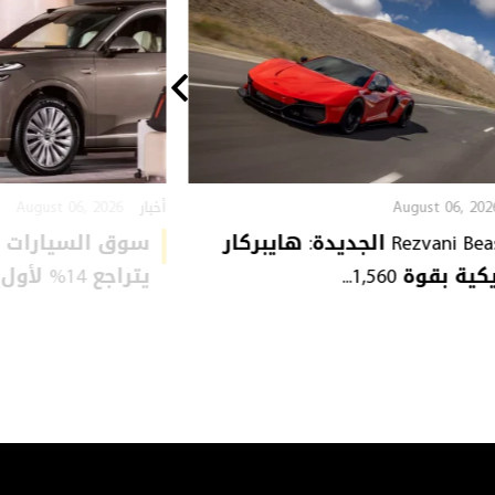
August 06, 2026
August 06, 202
أخبار
Rezvani Beast X الجديدة: هايبركار
سوق السيارات ا
ة بقوة 1,560...
يتراجع 14% لأول مرة: ...