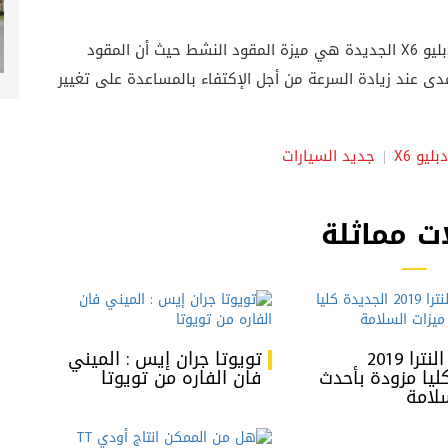
من ضمن التجهيزات المميزة التي تتوفر في بي ام دبليو X6 الجديدة هي ميزة المقود النشط حيث أن المقود
ى عند زيادة السرعة من أجل الإكتفاء بالمساعدة على تغيير
ليو X6
جديد السيارات
ت مماثلة
هيونداي النترا 2019
تويوتا جران إيس : الميني
ليا مزودة بأحدث
فان الفاره من تويوتا
سلامة