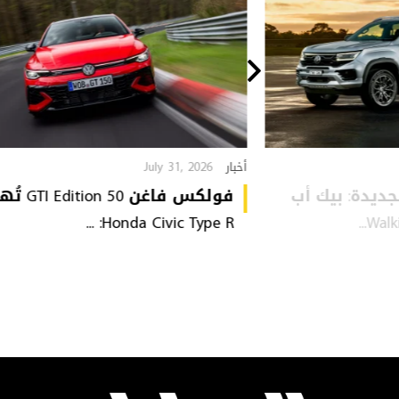
July 31, 2026
أخبار
VW Amarok  الجديدة: بيك أب
فولكس فاغن tion 50
Honda Civic Type R: ...