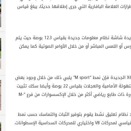
ات العلامة البافارية التي جرى إطلاقها حديثا، يبلغ قياس
تتضمن التحديثات في مقصورة بي ام دبليو X6 الجديدة شاشة نظام معلومات جديدة بقياس 12.3 بوصة حيث يتم
وس أو اللمس المباشر أو من خلال الأوامر الصوتية كما يمكن
في حال الرغبة بطابع رياضي معزز في بي ام دبليو X6 الجديدة فإن نمط “M sport” يلبي ذلك من خلال وجود بعض
الزوائد التي تتزين باللون الأسود اللامع مثل شبكة التهوئة الأمامية والعجلات بقياس 22 بوصة وأيضا سكك تثبيت
الأمتعة في أعلى السقف، يتضمن النمط أيضا مقصورة ذات طابع رياضي أكثر من خلال الإكسسوارات من فرع “M-
بي ام دبليو X6 الجديدة وجود نظام تعليق نشط يقوم بتوفير الثبات والتماسك حسب نمط
كات السداسية الإسطوانات.