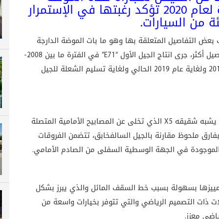
الجديدة، بي ام دبليو X6 الجديدة لعام 2020 تؤكد رغبتها في الإستمرار
ة من السيارات.
X6 الجديدة بعد تسريب بعض التفاصيل المتعلقة بها وهو ما بات الموضة الدارجة
حاليا في عالم السيارات لتشويق الزبائن لمعرفة تفاصيل أكثر، جرى انتاج الجيل الأول “E71” في الفترة ما بين 2008-
2014 فيما أن الجيل الثاني “F16” تم انتاجه ما بين 2015 ولغاية عام 2019 الحالي ولغاية تسليم الشعلة للجيل
تصميم الجهة الأمامية في بي ام دبليو X6 الجديدة يشبه شقيقه X5 الذي تخلى عن المصابيح الأمامية المتصلة
بفارق ملحوظ مقارنة بالجيل السالفخابق، تتضمن الفروقات
 الموجودة في الجهة الوسطية السفلى من الصادم الأمامي.
م دبليو X6 الجديدة يمكن تمييزها بسهولة بسبب خط السقف المائل والذي يبرز بشكل
لات ذات التصميم الرياضي والتي تتوفر بخيارات واسعة من