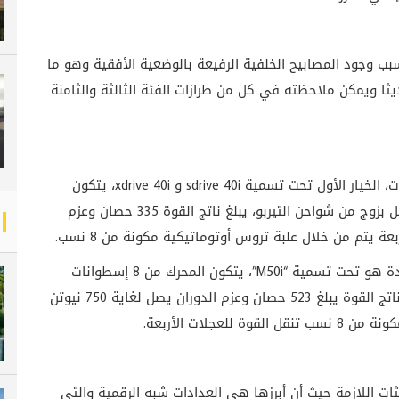
لفية من بي ام دبليو X6 الجديدة بسبب وجود المصابيح الخلفية الرفيعة بالوضعية الأفقية وهو ما
يثا ويمكن ملاحظته في كل من طرازات الفئة الثالثة والثامنة
ستتوفر بي ام دبليو X6 الجديدة بخيارين من المحركات، الخيار الأول تحت تسمية sdrive 40i و xdrive 40i، يتكون
المحرك من 6 إسطوانات متتالية بسعة 3.0 ليتر ويتصل بزوج من شواحن التيربو، يبلغ ناتج القوة 335 حصان وعزم
الخيار الأكبر من المحركات في بي ام دبليو X6 الجديدة هو تحت تسمية “M50i”، يتكون المحرك من 8 إسطوانات
بشكل V8 بسعة 4.4 ليتر مع زوج من شواحن التيربو، ناتج القوة يبلغ 523 حصان وعزم الدوران يصل لغاية 750 نيوتن
عجلات الأربعة.
لت على التحديثات اللازمة حيث أن أبرزها هي العدادات شبه الرقمية والتي