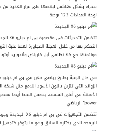
تتحرك بشكل معاكس لبعضها على غرار العديد من طراز
لوحة العدادات 12.3 بوصة.
التحكم بها من خلال العجلة المجاورة لعصا علبة التر
موائمتها مع كلا نظامي آبل كاربلاي وأندوريد أوتو.
power” الرياضي.
تتضمن التجهيزات في 
البرمجة الذي يختاره السائق وهو ما يتوفر كتجهيز قياسي لمحركات V8 واختياري للمحر