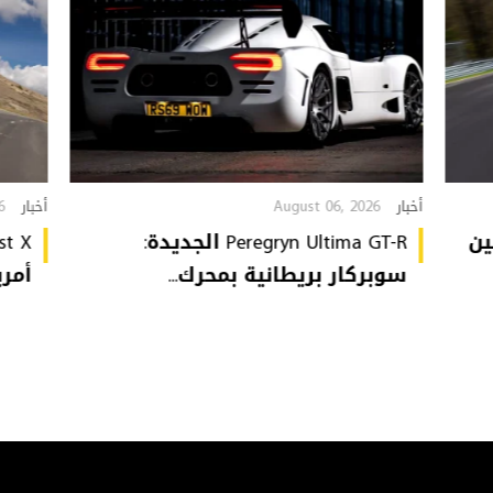
6
August 06, 2026
أخبار
أخبار
GTI Edi تُهين
Peregryn Ultima GT-R الجديدة:
سوبركار بريطانية بمحرك...
أمريكي