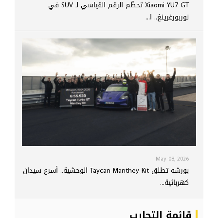
Xiaomi YU7 GT تحطّم الرقم القياسي لـ SUV في
نوربورغرينغ.. ا...
May 08, 2026
بورشه تطلق Taycan Manthey Kit الوحشية.. أسرع سيدان
كهربائية...
قائمة التجارب