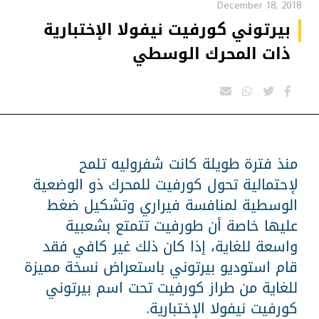
December 18, 2018
بيرتوني كورفيت نيفولا الإختبارية
ذات المحرك الوسطي
منذ فترة طويلة كانت شفروليه تلمح
لإحتمالية تحول كورفيت للمحرك ذو الوضعية
الوسطية لمنافسة فيراري وتشكيل ضغط
عليها خاصة أن طورفيت تتمتع بشعبية
واسعة للغاية، إذا كان ذلك غير كافي فقد
قام استوديو بيرتوني باستعراض نسخة مميزة
للغاية من طراز كورفيت تحت اسم بيرتوني
كورفيت نيفولا الإختبارية.