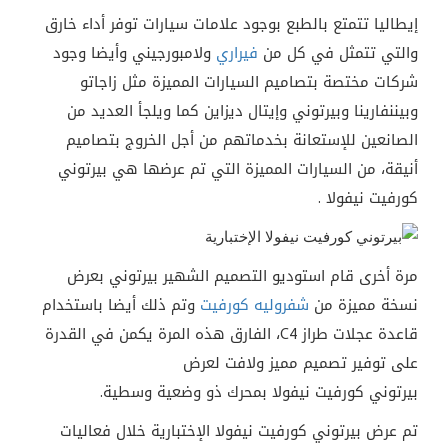
إيطاليا تتمتع بالطبع بوجود علامات سيارات توفر أداء خارق
والتي تتمثل في كل من
فيراري
ولامبورجيني وأيضا وجود
شركات مختصة بتصاميم السيارات المميزة مثل زاجاتو
وبيننفارينا وبيرتوني وإيتال ديزاين كما ويلجأ العديد من
الصانعين للإستعانة بخدماتهم من أجل الخروج بتصاميم
أنيقة، من السيارات المميزة التي تم عرضها هي بيرتوني
كورفيت نيفولا .
مرة أخرى قام استوديو التصميم الشهير بيرتوني بعرض
نسخة مميزة من
شفروليه كورفيت
وتم ذلك أيضا باستخدام
قاعدة عجلات طراز C4، الفارق هذه المرة يكمن في القدرة
على توفير تصميم مميز ولافت لعرض
بيرتوني كورفيت نيفولا بمحرك ذو وضعية وسطية.
تم عرض بيرتوني كورفيت نيفولا الإختبارية خلال فعاليات