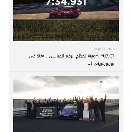
May 21, 2026
Xiaomi YU7 GT تحطّم الرقم القياسي لـ SUV في
نوربورغرينغ.. ا...