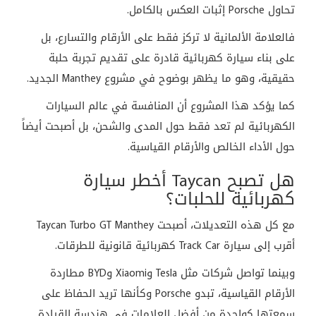
تحاول Porsche إثبات العكس بالكامل.
فالعلامة الألمانية لا تركز فقط على الأرقام والتسارع، بل
على بناء سيارة كهربائية قادرة على تقديم تجربة حلبة
حقيقية، وهو ما يظهر بوضوح في مشروع Manthey الجديد.
كما يؤكد هذا المشروع أن المنافسة في عالم السيارات
الكهربائية لم تعد فقط حول المدى والشحن، بل أصبحت أيضاً
حول الأداء الخالص والأرقام القياسية.
هل تصبح Taycan أخطر سيارة
كهربائية للحلبات؟
مع كل هذه التعديلات، أصبحت Taycan Turbo GT Manthey
أقرب إلى سيارة Track Car كهربائية قانونية للطرقات.
وبينما تواصل شركات مثل Tesla وXiaomi وBYD مطاردة
الأرقام القياسية، تبدو Porsche وكأنها تريد الحفاظ على
سمعتها كواحدة من أفضل العلامات في هندسة القيادة