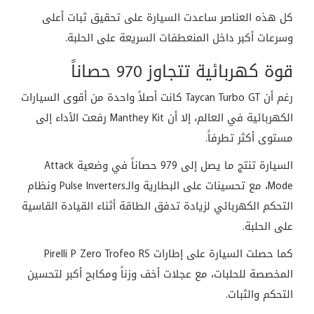
كل هذه العناصر ساعدت السيارة على تحقيق ثبات أعلى
وسرعات أكبر داخل المنعطفات السريعة على الحلبة.
قوة كهربائية تتجاوز 970 حصاناً
رغم أن Taycan Turbo GT كانت أصلاً واحدة من أقوى السيارات
الكهربائية في العالم، إلا أن Manthey Kit رفعت الأداء إلى
مستوى أكثر تطرفاً.
السيارة تنتج ما يصل إلى 979 حصاناً في وضعية Attack
Mode، مع تحسينات على البطارية والـPulse Inverters ونظام
التحكم الكهربائي لزيادة تدفق الطاقة أثناء القيادة القاسية
على الحلبة.
كما حصلت السيارة على إطارات Pirelli P Zero Trofeo RS
المخصصة للحلبات، مع عجلات أخف وزناً ومكابح أكبر لتحسين
التحكم والثبات.