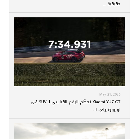
حقيقية ...
May 21, 2026
Xiaomi YU7 GT تحطّم الرقم القياسي لـ SUV في
نوربورغرينغ.. ا...