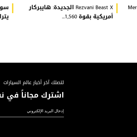
Mer
Rezvani Beast X الجديدة: هايبركار
سوق
أمريكية بقوة 1,560...
يتراجع 14% ل
لتصلك آخر أخبار عالم السيارات
اشترك مجاناً في نش