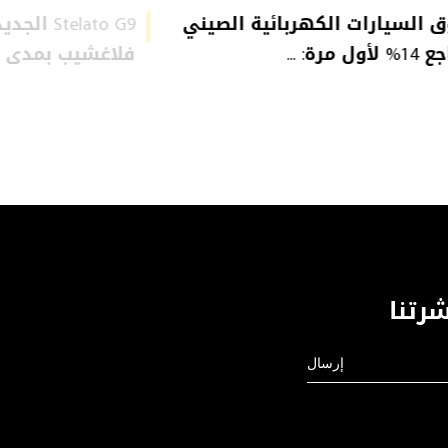
 السيارات الكهربائية الصيني
أول مرة: ...
فلاغشيب بمدى 1,366 كم ...
رتنا