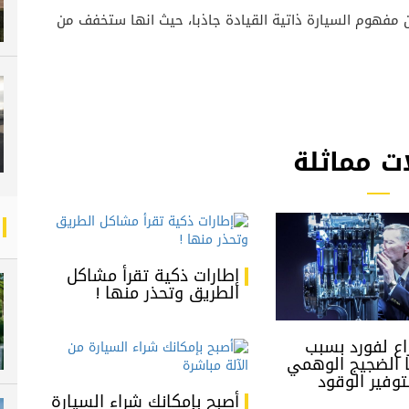
ن مفهوم السيارة ذاتية القيادة جاذبا، حيث انها ستخفف من
ت مماثلة
إطارات ذكية تقرأ مشاكل
الطريق وتحذر منها !
راع لفورد بسبب
ا الضجيج الوهمي
توفير الوقود
أصبح بإمكانك شراء السيارة