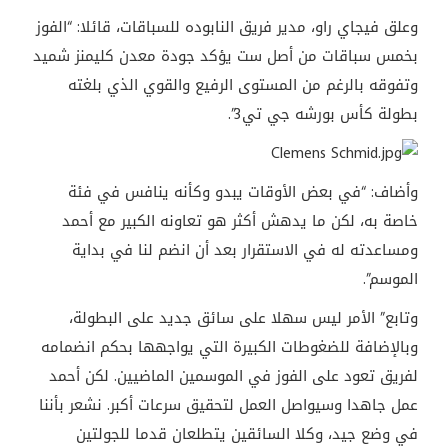
وعلق فيجاي راو، مدير فريق النابوده للسباقات، قائلا: “الفوز
بخمس سباقات من أصل ست يؤكد جودة معدن كليمنز شميد
وتفوقه بالرغم من المستوى الرفيع والقوي الذي بلغته
بطولة كأس بورشه جي تي3”.
وأضاف: “في بعض الأوقات يبدو وكأنه ينافس في فئة
خاصة به، لكن ما يدهش أكثر هو تعاونه الكبير مع أحمد
ومساعدته له في الاستقرار بعد أن انضم لنا في بداية
الموسم”.
وتابع” الأمر ليس سهلا على سائق جديد على البطولة،
وبالإضافة للضغوطات الكبيرة التي يواجهها بحكم انضمامه
لفريق تعود على الفوز في الموسمين الماضيين. لكن أحمد
عمل جاهدا وسيواصل العمل لتحقيق سرعات أكبر. نشعر بأننا
في وضع جيد، وكلا السائقين يتطلعان قدما للجولتين