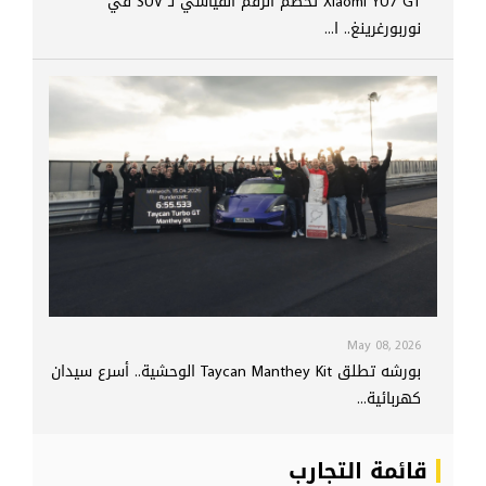
Xiaomi YU7 GT تحطّم الرقم القياسي لـ SUV في
نوربورغرينغ.. ا...
May 08, 2026
بورشه تطلق Taycan Manthey Kit الوحشية.. أسرع سيدان
كهربائية...
قائمة التجارب