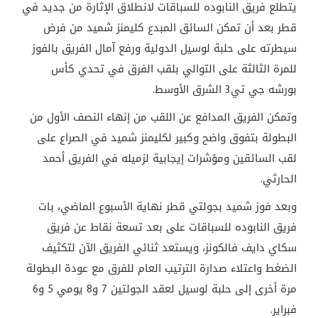
يتطلع فريق النابوده للسباقات لانطلاق الإثارة من جديد في
قطر بعد أن تمكن السائق المبدع كليمنز شميد من فرض
سيطرته على حلبة لوسيل الدولية ورفع آمال الفريق بالفوز
للمرة الثالثة على التوالي بلقب الفرق في تحدي كأس
بورشه جي تي3 الشرق الأوسط.
وتمكن الفريق المدافع عن اللقب من إنهاء النصف الأول من
البطولة بتفوق واضح وكبير لكليمنز شميد في الصراع على
لقب السائقين ومؤشرات إيجابية لزميله في الفريق أحمد
الحارثي.
وبعد فوز شميد بجولتي قطر نهاية الأسبوع الماضي، بات
فريق النابوده للسباقات على بعد تسعة نقاط عن فريق
سكاي دايف فالكونز، ويستعد ثنائي الفريق الآن لتكثيف
الضغط واعتلاء صدارة الترتيب العام للفرق مع عودة البطولة
مرة أخرى إلى حلبة لوسيل لعقد الجولتين 7 و8 يومي 5 و6
فبراير.