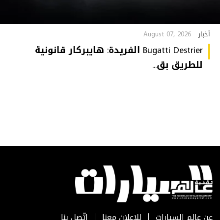
August 07, 2026
أخبار
Bugatti Destrier الفريدة: هايبركار قانونية
للطريق بق...
عن عالم السيارات
للإعلان معنا
اتّصل بنا