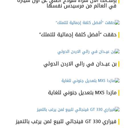
بإمكانك الآن شراء نموذج أصلي عن أول سيارة
في العالم من مرسيدس نفسها
حققت “أفضل كلفة إجمالية للتملك”
بن عيــدان في رالي الاردن الدولي
مازدا MX5 بتعديل جنوني للغاية
فيراري 330 GT فينجالي للبيع لمن يرغب بالتميز