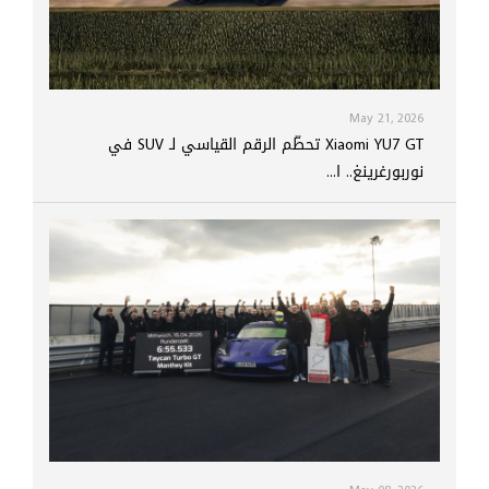
May 21, 2026
Xiaomi YU7 GT تحطّم الرقم القياسي لـ SUV في
نوربورغرينغ.. ا...