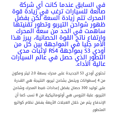
في السابق عندما كانت أي شركة
صانعة للسيارات ترغب في زيادة قوة
المحرك تتم زيادة السعة لكن بفضل
ظهور شواحن التيربو وتطور تقنيتها
ساهمت في الحد من سعة المحرك
وارتفاع ناتج القوة الحصانية، يبرز هذا
الأمر جليا في المواجهة بين كل من
أودي S3 بمواجهة RS4 لإثبات مدى
التطور الذي حصل في عالم السيارات
عالية الأداء.
تحتوي أودي S3 الجديدة على محرك بسعة 2.0 ليتر ومكون
من 4 إسطوانات ويتصل بشاحن تيربو، النتيجة هي القدرة
على توليد 300 حصان بفضل إعدادات ضبط المحرك وشاحن
التيربو، علبة التروس هي أوتوماتيكية من 8 نسب كما أن
الإندفاع يتم من خلال العجلات الأربعة بفضل نظام كواترو
المتطور.