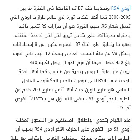
أودي RS4
وتحديدا فئة B7 تم انتاجها في الفترة ما بين
2005-2008 كما أنها شكات ثورة في عالم طرازات أودي التي
تحمل شعار RS، سبب الثورة هو أن طرازات RS تتميز دائما
باحتواء محركاتها على شاحن تيربو لكن لكل قاعدة استثناء
وهو ما ينطبق على فئة B7، المحرك مكون من 8 إسطوانات
بشكل V8 من فئة السحب العادي بسعة 4.2 ليتر، ناتج القوة
بلغ 420 حصان فيما أن عزم الدوران يصل لغاية 430
نيوتن.متر، علبة التروس يدوية من 6 نسب كما أنها الفئة
الوحيدة من RS4 التي توفرت بالخيار المكشوف، العامل
السلبي هو فارق الوزن حيث أنها أثقل بفارق 200 كجم عن
الطرف الآخر أودي S3 ، يبقى التساؤل هل ستتكافأ الفرص
أم لا؟
عند القيام بتحدي الإنطلاق المستقيم من السكون تمكنت
أودي S3 من التفوق على الطرف الآخر أودي RS4 بسبب أن
الطرف الآخر يحتاج لسائق يستطيع التعامل بإحتراف مع علبة