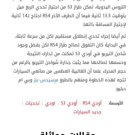
التروس اليدوية، تمكن طراز S3 من اجتياز تحدي الربع ميل
بتوقيت 13.5 ثانية فيما أن الطرف الآخر RS4 احتاج لـ14 ثانية
لإجتياز المسافة ذاتها.
تم أيضا إجراء تحدي إنطلاق مستقيم لكن من سرعة ثابتة،
في البداية كان التفوق لصالح طراز RS4 لكن بفضل وجود
شاحن التيربو في أودي S3 تمكنت من تدارك النتيجة
وحسمها لصالحها مما يثبت جدارة شواحن التيربو بالرغم من
حجم المحرك علما أن الغالبية العظمى من صانعي السيارات
تتجه لهذه الخطوة ومنهم بالطبع
مرسيدس-بنز
وبي ام
دبليو.
أودي RS4
أودي S3
اودي
تحديات
الأوسمة:
جديد السيارات