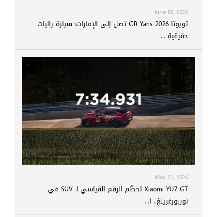
June 05, 2026
تويوتا GR Yaris 2026 تصل إلى الإمارات: سيارة راليات
حقيقية ...
May 21, 2026
Xiaomi YU7 GT تحطّم الرقم القياسي لـ SUV في
نوربورغرينغ.. ا...