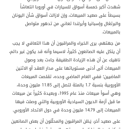
شهدت أكبر خمسة أسواق للسيارات في أوروبا انتعاشاً
بسيطاً على صعيد المبيعات، وإن لازالت أسواق شأن اليونان
والبرتغال وإسبانيا وأيرلندا تعاني من تدهور متواصل
بالمبيعات.
من جهتهم، يرى الخبراء والمراقبون أن هذا التعافي لا يجب
أن يتكل عليه الصانعون كثيراً، لاسيما وأنه قد يكون غير دائم،
ناهيك عن أن هذه الزيادة الطفيفة جاءت بعد وصول
المبيعات ألى أدنى مستوياتها على مدار العقد أو الاثنين
الماضيين؛ ففي العام الماضي وحده، تقلصت المبيعات
الأوروبية بنسبة 1.7 بالمئة لتصل إلى 11.85 مليون وحدة،
وهي أسوأ مبيعات منذ عام 1995، وبعيدة كثيراً عن مبيعات
ما قبل أزمة الديون السيادية الأوروبية والتي وصلت فيها
المبيعات إلى 14.79 مليون وحدة في دول الاتحاد الأوروبي
.
على صعيد آخر، يَظن المراقبون والمحلّلون أن بعض الصانعين