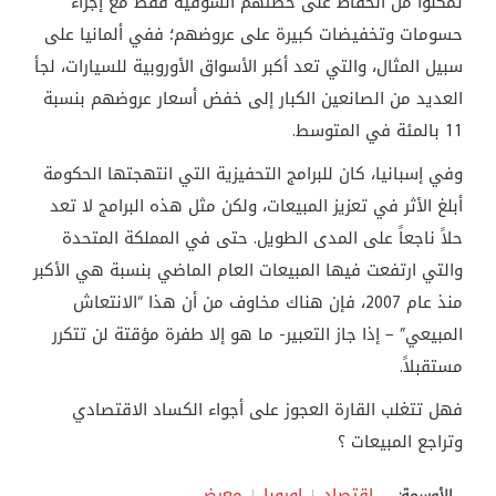
تمكنوا من الحفاظ على حصتهم السوقية فقط مع إجراء
حسومات وتخفيضات كبيرة على عروضهم؛ ففي ألمانيا على
سبيل المثال، والتي تعد أكبر الأسواق الأوروبية للسيارات، لجأ
العديد من الصانعين الكبار إلى خفض أسعار عروضهم بنسبة
11 بالمئة في المتوسط.
وفي إسبانيا، كان للبرامج التحفيزية التي انتهجتها الحكومة
أبلغ الأثر في تعزيز المبيعات، ولكن مثل هذه البرامج لا تعد
حلاً ناجعاً على المدى الطويل. حتى في المملكة المتحدة
والتي ارتفعت فيها المبيعات العام الماضي بنسبة هي الأكبر
منذ عام 2007، فإن هناك مخاوف من أن هذا “الانتعاش
المبيعي” – إذا جاز التعبير- ما هو إلا طفرة مؤقتة لن تتكرر
مستقبلاً
.
فهل تتغلب القارة العجوز على أجواء الكساد الاقتصادي
وتراجع المبيعات ؟
اقتصاد
اوروبا
معرض
الأوسمة: