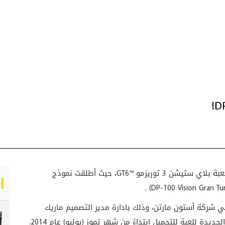
اي ستيشن 3 توريزمو
GT6™
، حيث أطلقت نموذج
.
(DP-100 Vision Gran Tu
 شركة أستون مارتن، وذلك بادارة مدير التصميم ماريك
لجديدة للعبة للتحميل ابتداءً من شهر تموز (يوليو) عام 2014.