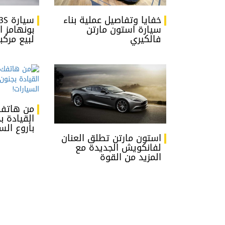
خفايا وتفاصيل عملية بناء
سيارة استون مارتن
بونهامز 
فالكيري
لبيع مركب
من هاتفك
القيادة ب
بأروع الس
استون مارتن تطلق العنان
لفانكويش الجديدة مع
المزيد من القوة