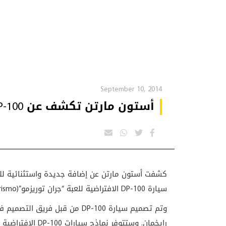
September 10, 2014
أستون مارتن تكشف عن DP-100!
كشفت أستون مارتن عن إضافة جديدة واستثنائية للعبة بل
سيارة
DP-100
الافتراضية للعبة “جران توريزمو”
rismo)
وتم تصميم سيارة
DP-100
من قبل فريق التصميم في
رايخمان. وستتوفر نماذج سيارات
DP-100
الافتراضية ا