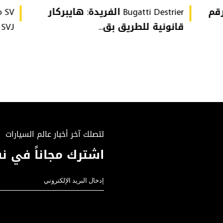
تُحطّم رقم
Bugatti Destrier الفريدة: هايبركار
قانونية للطريق بق...
or SVJ
لتصلك آخر أخبار عالم السيارات
اشترك مجاناً في نش