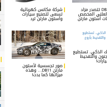
سيارة DB3S تتصدر مزاد
شركة مكانس كهربائية
العلني المخصص
تسعى لتصنيع سيارات
ات أستون مارتن
وآستون مارتن ترد
 الذكي.. تستطيع
جنون والتفحيط
يارات!
صور تجسسية لأستون
مارتن DB11… وهذه
ميزاتها كما بدت!